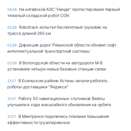
На китайской АЭС "Нинде" протестировали первый
06.08
тяжелый складской робот CGN
Robotrack испытал беспилотный грузовик на
05.08
трассе длиной 260 км
Дирекция дорог Рязанской области обновит софт
02.08
интеллектуальной транспортной системы
В Вологодской области на автодороге М-8
02.08
установили четыре новые базовые станции связи
В Есильском районе Астаны начали работать
31.07
роботы-доставщики "Яндекса"
Работу 50 навигационных спутников Beidou
31.07
улучшили в ходе масштабного обновления на орбите
В Минтрансе поделились планами повышения
31.07
эффективности грузоперевозок