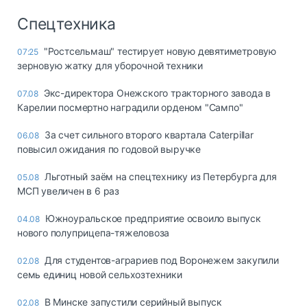
Спецтехника
"Ростсельмаш" тестирует новую девятиметровую
07:25
зерновую жатку для уборочной техники
Экс-директора Онежского тракторного завода в
07.08
Карелии посмертно наградили орденом "Сампо"
За счет сильного второго квартала Caterpillar
06.08
повысил ожидания по годовой выручке
Льготный заём на спецтехнику из Петербурга для
05.08
МСП увеличен в 6 раз
Южноуральское предприятие освоило выпуск
04.08
нового полуприцепа-тяжеловоза
Для студентов-аграриев под Воронежем закупили
02.08
семь единиц новой сельхозтехники
В Минске запустили серийный выпуск
02.08