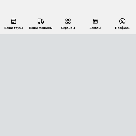
Ваши грузы
Ваши машины
Сервисы
Заказы
Профиль
АВТОМАТИЗАЦИЯ ПЕРЕВОЗОК
Площадки
Заказы
Торги
Тендеры
АТИ-Доки
GPS-мониторинг
АТИ Мессенджер
Цепочки грузов
API ATI.SU
ПОЛЕЗНОЕ
Расчет расстояний
БЕЗОПАСНОСТЬ
Академия ATI.SU
ATI.SU о безопасности
Звезды ATI.SU на вашем сайте
КОНТАКТЫ И ТАРИФЫ
Памятка по проверке контрагентов
Индекс ATI.SU FTL РФ