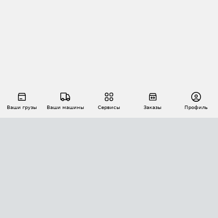
Ваши грузы
Ваши машины
Сервисы
Заказы
Профиль
АВТОМАТИЗАЦИЯ ПЕРЕВОЗОК
Площадки
Заказы
Торги
Тендеры
АТИ-Доки
GPS-мониторинг
АТИ Мессенджер
Цепочки грузов
API ATI.SU