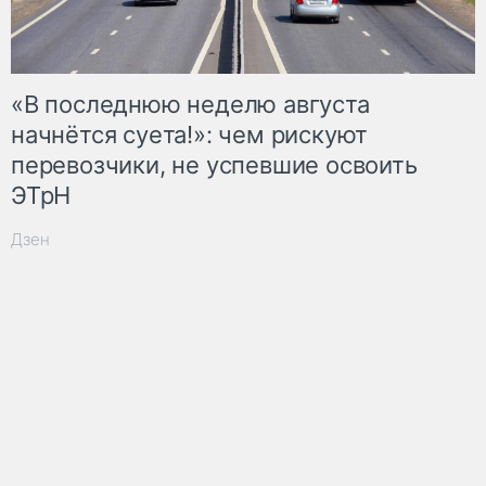
«В последнюю неделю августа
начнётся суета!»: чем рискуют
перевозчики, не успевшие освоить
ЭТрН
Дзен