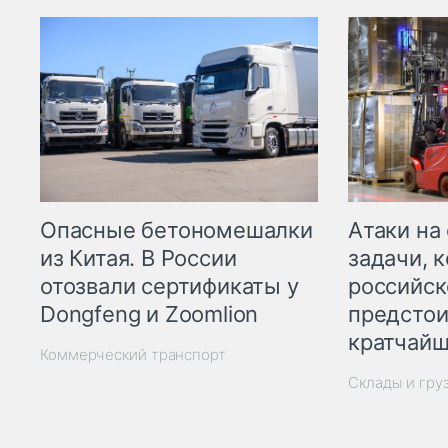
Опасные бетономешалки
Атаки на
из Китая. В России
задачи, 
отозвали сертификаты у
российск
Dongfeng и Zoomlion
предстои
кратчайш
Коммерческий транспорт
Склады и гру