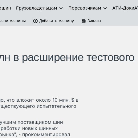
ашин
Грузовладельцам
Перевозчикам
АТИ-Доки
А
Ваши машины
Добавить машину
Заказы
млн в расширение тестового
, что вложит около 10 млн. $ в
существующего испытательного
лучшим поставщиком шин
зработки новых шинных
рынка", - прокомментировал