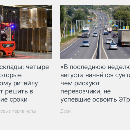
 склады: четыре
«В последнюю недел
которые
августа начнётся суета
ому ритейлу
чем рискуют
т решить в
перевозчики, не
ие сроки
успевшие освоить ЭТ
зовые терминалы
Дзен