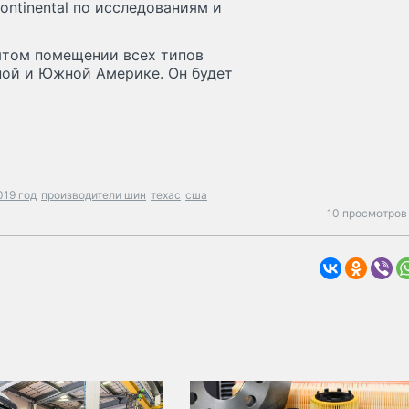
Continental по исследованиям и
ытом помещении всех типов
рной и Южной Америке. Он будет
019 год
производители шин
техас
сша
10 просмотров 