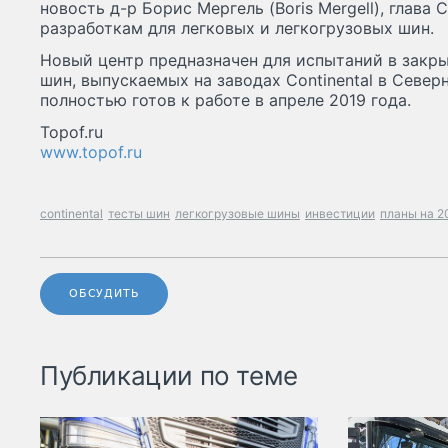
новость д-р Борис Мергель (Boris Mergell), глава 
разработкам для легковых и легкогрузовых шин.
Новый центр предназначен для испытаний в закр
шин, выпускаемых на заводах Continental в Севе
полностью готов к работе в апреле 2019 года.
Topof.ru
www.topof.ru
continental
тесты шин
легкогрузовые шины
инвестиции
планы на 2
ОБСУДИТЬ
Публикации по теме