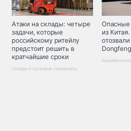
Опасные
Атаки на склады: четыре
из Китая.
задачи, которые
отозвали
российскому ритейлу
Dongfeng
предстоит решить в
кратчайшие сроки
Коммерчески
Склады и грузовые терминалы