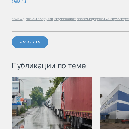
tass.ru
привжд
объем погрузки
грузооборот
железнодорожные грузопере
ОБСУДИТЬ
Публикации по теме