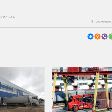
возки
ржд
8 просмотров