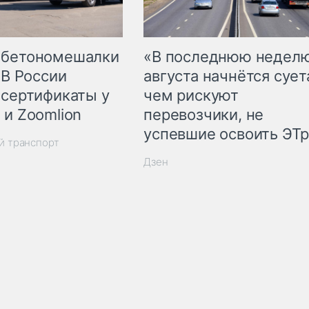
 бетономешалки
«В последнюю недел
 В России
августа начнётся суета
 сертификаты у
чем рискуют
 и Zoomlion
перевозчики, не
успевшие освоить ЭТ
й транспорт
Дзен