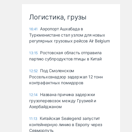
Логистика, грузы
Аэропорт Ашхабада в
16:41
Туркменистане стал узлом для новых
регулярных грузовых рейсов Air Belgium
Ростовская область отправила
13:15
партию субпродуктов птицы в Китай
Под Смоленском
12:52
Россельхознадзор задержал 12 тонн
контрафактных помидоров
Названа причина задержки
12:14
грузоперевозок между Грузией и
Азербайджаном
Китайская Sealegend запустит
11:13
контейнерную линию в Европу через
Севморпуть