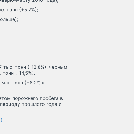
январю-марту 2016 года);
. тонн (+5,7%);
больше);
 тыс. тонн (-12,8%), черным
 тонн (-14,5%).
 млн тонн (+8,2% к
етом порожнего пробега в
 периоду прошлого года и
)