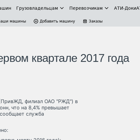
ашин
Грузовладельцам
Перевозчикам
АТИ-Доки
А
Ваши машины
Добавить машину
Заказы
ервом квартале 2017 года
(ПривЖД, филиал ОАО "РЖД") в
тонн, что на 8,4% превышает
 сообщает служба
но: