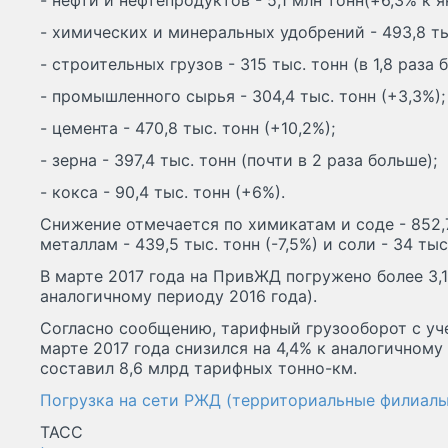
- нефти и нефтепродуктов - 5,1 млн тонн(+6,3% к 
- химических и минеральных удобрений - 493,8 тыс
- строительных грузов - 315 тыс. тонн (в 1,8 раза 
- промышленного сырья - 304,4 тыс. тонн (+3,3%);
- цемента - 470,8 тыс. тонн (+10,2%);
- зерна - 397,4 тыс. тонн (почти в 2 раза больше);
- кокса - 90,4 тыс. тонн (+6%).
Снижение отмечается по химикатам и соде - 852,7
металлам - 439,5 тыс. тонн (-7,5%) и соли - 34 тыс.
В марте 2017 года на ПривЖД погружено более 3,1
аналогичному периоду 2016 года).
Согласно сообщению, тарифный грузооборот с уч
марте 2017 года снизился на 4,4% к аналогичному
составил 8,6 млрд тарифных тонно-км.
Погрузка на сети РЖД (территориальные филиалы
ТАСС