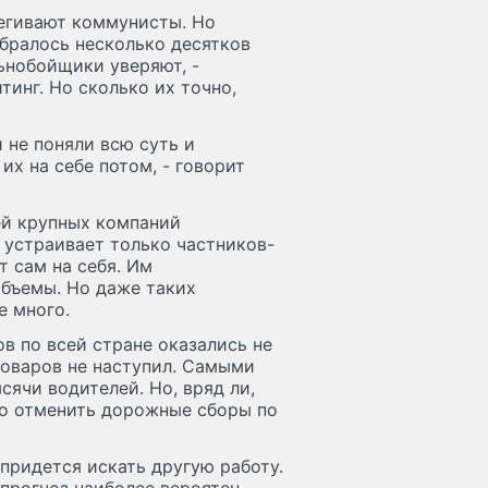
егивают коммунисты. Но
обралось несколько десятков
ьнобойщики уверяют, -
тинг. Но сколько их точно,
 не поняли всю суть и
х на себе потом, - говорит
ей крупных компаний
е устраивает только частников-
т сам на себя. Им
объемы. Но даже таких
е много.
в по всей стране оказались не
товаров не наступил. Самыми
ячи водителей. Но, вряд ли,
во отменить дорожные сборы по
 придется искать другую работу.