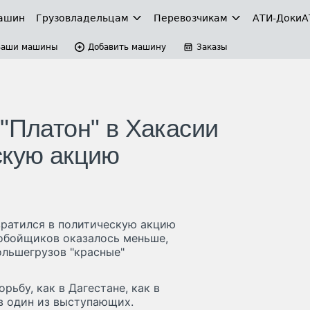
ашин
Грузовладельцам
Перевозчикам
АТИ-Доки
А
Ваши машины
Добавить машину
Заказы
"Платон" в Хакасии
скую акцию
вратился в политическую акцию
нобойщиков оказалось меньше,
ольшегрузов "красные"
рьбу, как в Дагестане, как в
в один из выступающих.