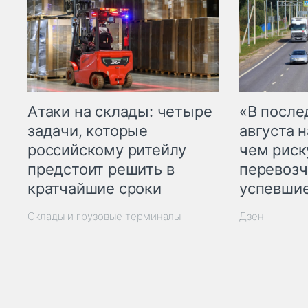
Атаки на склады: четыре
«В посл
задачи, которые
августа н
российскому ритейлу
чем рис
предстоит решить в
перевозч
кратчайшие сроки
успевшие
Склады и грузовые терминалы
Дзен