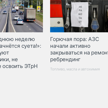
Горючая пора: АЗС
еднюю неделю
начали активно
ачнётся суета!»:
закрываться на ремон
куют
ребрендинг
ики, не
 освоить ЭТрН
Топливо, масла и автохимия