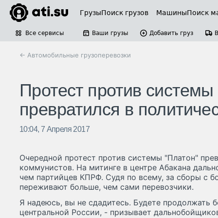
Грузы
Поиск грузов
Машины
Поиск м
Все сервисы
Ваши грузы
Добавить груз
← Автомобильные грузоперевозки
Протест против системы 
превратился в политиче
10:04, 7 Апреля 2017
Очередной протест против системы "Платон" пре
коммунистов. На митинге в центре Абакана даль
чем партийцев КПРФ. Судя по всему, за сборы с б
переживают больше, чем сами перевозчики.
Я надеюсь, вы не сдадитесь. Будете продолжать бо
центральной России, - призывает дальнобойщико