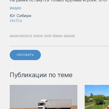
На рынке останутся только крупные игроки. Этот 
видео
Юг Сибири
ctv7.ru
акции протеста
платон
кпрф
абакан
хакасия
ОБСУДИТЬ
Публикации по теме