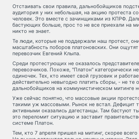
Отстаивать свои правила, дальнобойщиков подст
аудитория у них небольшая, на акцию протеста с
человек. Это вместе с зачинщиками из КПРФ. Дал
бастующих больше, прос то не все приехали на ми
никто не знает.
Те люди, которые не поддержали наш протест, они
масштабность поборов платоновских. Они ощутят и
перевозчик Евгений Клыпа.
Среди протестующих не оказалось представител
перевозчиков. Похоже, "Платон" категорически н
одиночек. Тех, кто имеет свой грузовик и работае
действительно невыгодно платить сборы, - не те 
дальнобойщиков на коммунистическом митинге н
Уже сейчас понятно, что массовые акции протесто
такими уж массовыми. Рынок не встал. Дефицит 
активными оказались дагестанцы. Там бастуют тыс
это переломит ситуацию и заставит правительст
системе Платон.
Тем, кто 7 апреля пришел на митинг, скорее всего