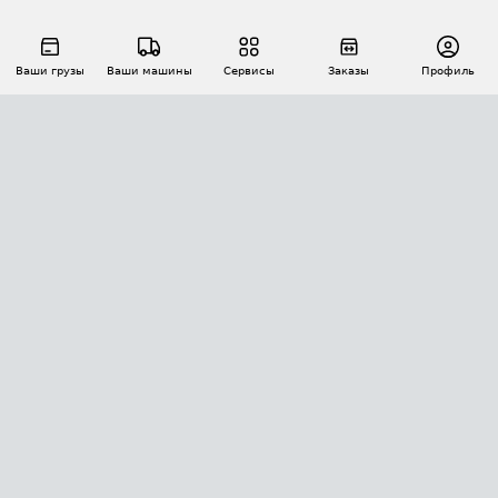
Ваши грузы
Ваши машины
Сервисы
Заказы
Профиль
АВТОМАТИЗАЦИЯ ПЕРЕВОЗОК
Площадки
Заказы
Торги
Тендеры
АТИ-Доки
GPS-мониторинг
АТИ Мессенджер
Цепочки грузов
API ATI.SU
ПОЛЕЗНОЕ
Расчет расстояний
БЕЗОПАСНОСТЬ
Академия ATI.SU
ATI.SU о безопасности
Звезды ATI.SU на вашем сайте
КОНТАКТЫ И ТАРИФЫ
Памятка по проверке контрагентов
Индекс ATI.SU FTL РФ
О системе ATI.SU
Светофор+
Средние ставки
ИНФОРМАЦИЯ