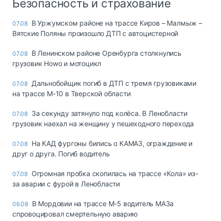
Безопасность и страхование
В Уржумском районе на трассе Киров – Малмыж –
07.08
Вятские Поляны произошло ДТП с автоцистерной
В Ленинском районе Оренбурга столкнулись
07.08
грузовик Howo и мотоцикл
Дальнобойщик погиб в ДТП с тремя грузовиками
07.08
на трассе М-10 в Тверской области
За секунду затянуло под колёса. В Ленобласти
07.08
грузовик наехал на женщину у пешеходного перехода
На КАД фургоны бились о КАМАЗ, ограждение и
07.08
друг о друга. Погиб водитель
Огромная пробка скопилась на трассе «Кола» из-
07.08
за аварии с фурой в Ленобласти
В Мордовии на трассе М-5 водитель МАЗа
06.08
спровоцировал смертельную аварию