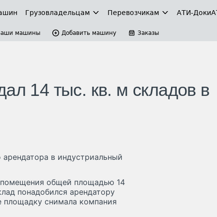
ашин
Грузовладельцам
Перевозчикам
АТИ-Доки
А
Ваши машины
Добавить машину
Заказы
ал 14 тыс. кв. м складов в
о арендатора в индустриальный
е помещения общей площадью 14
Склад понадобился арендатору
ее площадку снимала компания