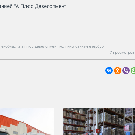
анией "А Плюс Девелопмент"
 ленобласти
а плюс девелопмент
колпино
санкт-петербург
7 просмотров