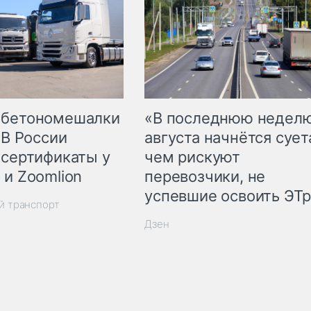
 бетономешалки
«В последнюю недел
 В России
августа начнётся суета
 сертификаты у
чем рискуют
 и Zoomlion
перевозчики, не
успевшие освоить ЭТ
й транспорт
Дзен