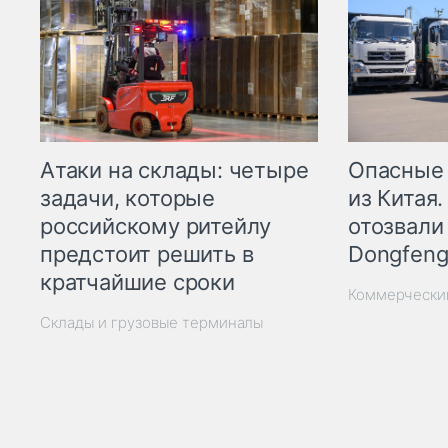
Опасные
Атаки на склады: четыре
из Китая.
задачи, которые
отозвали
российскому ритейлу
Dongfeng
предстоит решить в
кратчайшие сроки
Коммерчески
Склады и грузовые терминалы