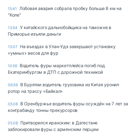
Лобовая авария собрала пробку больше 8 км на
15:41
"Коле"
У китайского дальнобойщика на таможне в
13:54
Приморье изъяли деньги
Ha въeздax в Улaн-Удэ зaвepшaют ycтaнoвкy
13:07
«yмныx» вecoв для фyp
Водитель фуры маркетплейса погиб под
10:56
Екатеринбургом в ДТП с дорожной техникой
В Бурятии водитель грузовика из Китая уронил
09:36
ротор на трассу «Байкал»
В Оренбуржье водитель фуры осуждён на 7 лет за
05.08
контрабанду тонны прекурсоров
Притворился иранским: в Дагестане
05.08
заблокировали фуры с армянским перцем