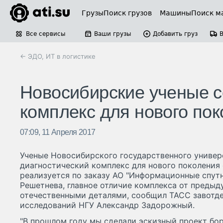
Грузы
Поиск грузов
Машины
Поиск м
Все сервисы
Ваши грузы
Добавить груз
← ЭДО, ИТ в логистике
Новосибирские ученые с
комплекс для нового п
07:09, 11 Апреля 2017
Ученые Новосибирского государственного универ
диагностический комплекс для нового поколения
реализуется по заказу АО "Информационные спут
Решетнева, главное отличие комплекса от предыд
отечественными деталями, сообщил ТАСС завотд
исследований НГУ Александр Задорожный.
"В прошлом году мы сделали эскизный проект бо