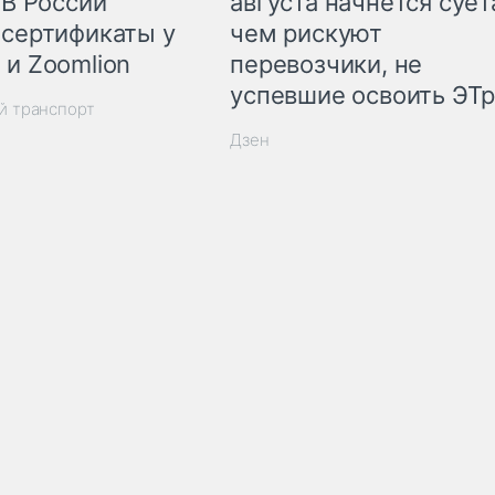
 В России
августа начнётся суета
 сертификаты у
чем рискуют
 и Zoomlion
перевозчики, не
успевшие освоить ЭТ
й транспорт
Дзен