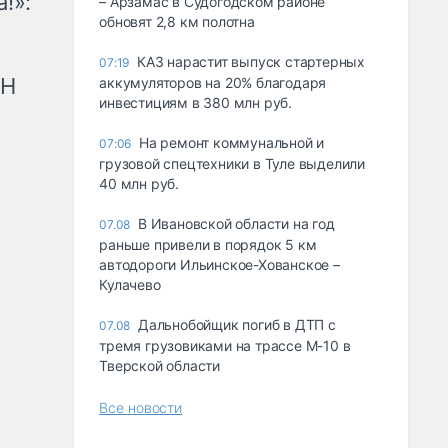
!»:
– Арзамас в Судогодском районе
обновят 2,8 км полотна
КАЗ нарастит выпуск стартерных
07:19
рН
аккумуляторов на 20% благодаря
инвестициям в 380 млн руб.
На ремонт коммунальной и
07:06
грузовой спецтехники в Туле выделили
40 млн руб.
В Ивановской области на год
07.08
раньше привели в порядок 5 км
автодороги Ильинское-Хованское –
Кулачево
Дальнобойщик погиб в ДТП с
07.08
тремя грузовиками на трассе М-10 в
Тверской области
Все новости