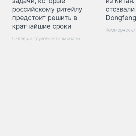
из Китая.
задачи, которые
отозвали
российскому ритейлу
Dongfeng
предстоит решить в
кратчайшие сроки
Коммерчески
Склады и грузовые терминалы