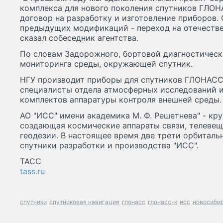
комплекса для нового поколения спутников ГЛОН
договор на разработку и изготовление приборов.
предыдущих модификаций - переход на отечестве
сказал собеседник агентства.
По словам Задорожного, бортовой диагностическ
мониторинга среды, окружающей спутник.
НГУ производит приборы для спутников ГЛОНАСС с
специалисты отдела атмосферных исследований и
комплектов аппаратуры контроля внешней среды.
АО "ИСС" имени академика М. Ф. Решетнева" - кр
создающая космические аппараты связи, телевеща
геодезии. В настоящее время две трети орбиталь
спутники разработки и производства "ИСС".
ТАСС
tass.ru
спутники
спутниковая навигация
глонасс
глонасс-к
исс
новосибир