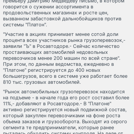
премьеру Дмитрию Медведеву письмо, в котором
говорится о сужении ассортимента в
продовольственных магазинах и росте цен,
вызванном забастовкой дальнобойщиков против
системы "Платон".
"Участие в акциях принимает менее сотой доли
процента всех участников рынка грузоперевозок,-
заявили "Ъ" в Росавтодоре.- Сейчас количество
простаивающих автомобилей недовольных
перевозчиков менее 200 машин по всей стране".
При этом, по данным ведомства, ежедневно в
"Платоне" регистрируется до 400 новых
большегрузов, всего в системе уже работает более
810 тыс. грузовых автомобилей.
"Рынок автомобильных грузоперевозок находится
на подъеме - в начале года его рост составил более
11%,- добавляют в Росавтодоре.- В "Платоне"
активно регистрируется новый подвижной состав,
который закуплен перевозчиками на фоне роста
объема заказов и грузооборота. Выходят из серого
сегмента те предприниматели, которые ранее
пытались обходить систему контроля. На деле от