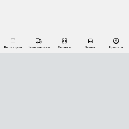
Ваши грузы
Ваши машины
Сервисы
Заказы
Профиль
АВТОМАТИЗАЦИЯ ПЕРЕВОЗОК
Площадки
Заказы
Торги
Тендеры
АТИ-Доки
GPS-мониторинг
АТИ Мессенджер
Цепочки грузов
API ATI.SU
ПОЛЕЗНОЕ
Расчет расстояний
БЕЗОПАСНОСТЬ