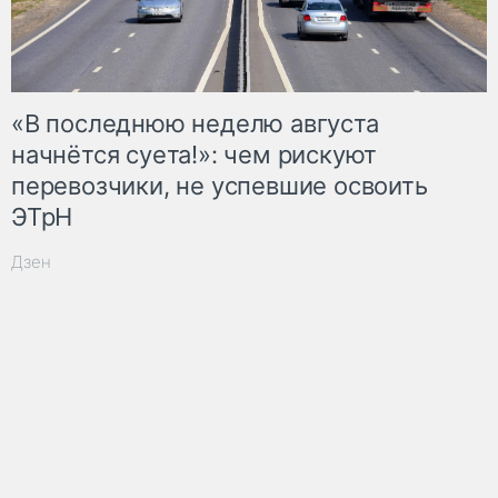
«В последнюю неделю августа
начнётся суета!»: чем рискуют
перевозчики, не успевшие освоить
ЭТрН
Дзен