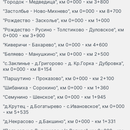
"Городок - Медведица", км 0+000 - км 3+800
"Застолбье - Ново-Михнево", км 0+000 - км 8+700
"Рождество - Засколье", км 0+000 - км 1+000
"Рождество - Русино - Толстиково - Дуловское", км
0+000 - км 3+900
"Киверичи - Бахарево", км 0+000 - км 4+600
"Беляево - Манушкино", км 0+000 - км 2+500
"с.Заклинье - д.Григорово - д. Кр.Горка - Дубровка",
км 0+000 - км 8+154
"Паршутино - Проказово", км 0+000 - км 2+100
"Шибаниха - Сорокино", км 0+000 - км 1+360
"Семунино - Шенское", км 0+000 - км 1+945
"д.Крутец - д.Богатырево - с.Ивановское", км 0+000
- км 5+535
"д.Некрасово - д.Бакшино", км 0+000 - км 1+331