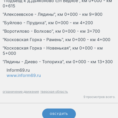
"Подъезд к д.Дьяконово с/п Ведное", км 0+000 - км
0+615
"Алексеевское - Лядины", км 0+000 - км 9+900
"Буйлово - Прудиха", км 0+000 - км 4+200
"Воротилово - Волхово", км 0+000 - км 3+700
"Косковская Горка - Рамень", км 0+000 - км 4+000
"Косковская Горка - Новенькая", км 0+000 - км
5+000
"Лядины - Диево - Топориха", км 0+000 - км 13+300
Inform69.ru
www.inform69.ru
ограничение движения
тверская область
9 просмотров всего.
ОБСУДИТЬ