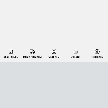
Ваши грузы
Ваши машины
Сервисы
Заказы
Профиль
АВТОМАТИЗАЦИЯ ПЕРЕВОЗОК
Площадки
Заказы
Торги
Тендеры
АТИ-Доки
GPS-мониторинг
АТИ Мессенджер
Цепочки грузов
API ATI.SU