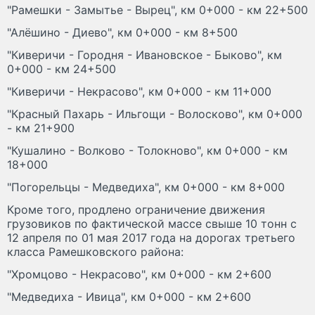
"Рамешки - Замытье - Вырец", км 0+000 - км 22+500
"Алёшино - Диево", км 0+000 - км 8+500
"Киверичи - Городня - Ивановское - Быково", км
0+000 - км 24+500
"Киверичи - Некрасово", км 0+000 - км 11+000
"Красный Пахарь - Ильгощи - Волосково", км 0+000
- км 21+900
"Кушалино - Волково - Толокново", км 0+000 - км
18+000
"Погорельцы - Медведиха", км 0+000 - км 8+000
Кроме того, продлено ограничение движения
грузовиков по фактической массе свыше 10 тонн с
12 апреля по 01 мая 2017 года на дорогах третьего
класса Рамешковского района:
"Хромцово - Некрасово", км 0+000 - км 2+600
"Медведиха - Ивица", км 0+000 - км 2+600