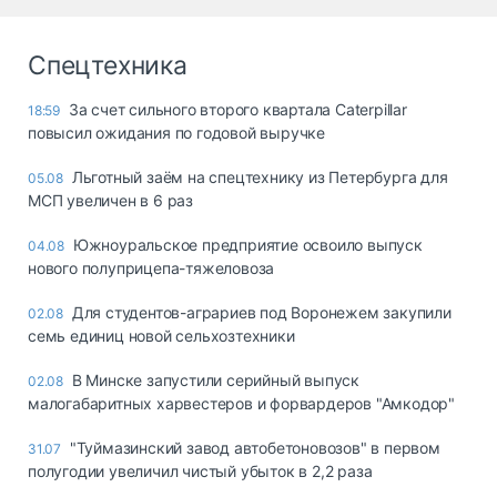
Спецтехника
За счет сильного второго квартала Caterpillar
18:59
повысил ожидания по годовой выручке
Льготный заём на спецтехнику из Петербурга для
05.08
МСП увеличен в 6 раз
Южноуральское предприятие освоило выпуск
04.08
нового полуприцепа-тяжеловоза
Для студентов-аграриев под Воронежем закупили
02.08
семь единиц новой сельхозтехники
В Минске запустили серийный выпуск
02.08
малогабаритных харвестеров и форвардеров "Амкодор"
"Туймазинский завод автобетоновозов" в первом
31.07
полугодии увеличил чистый убыток в 2,2 раза