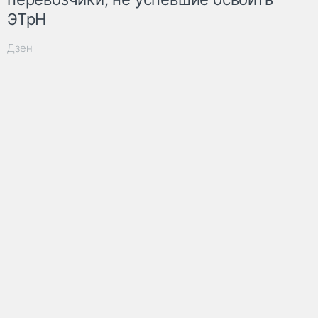
ЭТрН
Дзен