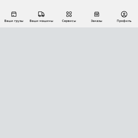
Ваши грузы
Ваши машины
Сервисы
Заказы
Профиль
АВТОМАТИЗАЦИЯ ПЕРЕВОЗОК
Площадки
Заказы
Торги
Тендеры
АТИ-Доки
GPS-мониторинг
АТИ Мессенджер
Цепочки грузов
API ATI.SU
ПОЛЕЗНОЕ
Расчет расстояний
БЕЗОПАСНОСТЬ
Академия ATI.SU
ATI.SU о безопасности
Звезды ATI.SU на вашем сайте
КОНТАКТЫ И ТАРИФЫ
Памятка по проверке контрагентов
Индекс ATI.SU FTL РФ
О системе ATI.SU
Светофор+
Средние ставки
ИНФОРМАЦИЯ