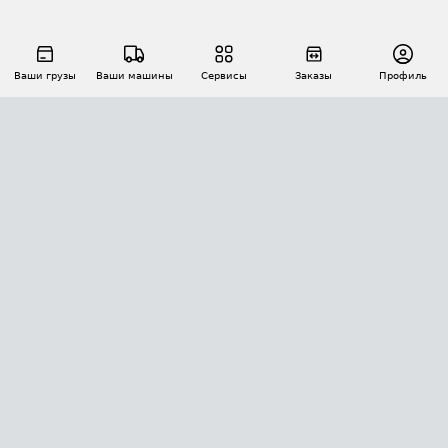
Ваши грузы
Ваши машины
Сервисы
Заказы
Профиль
АВТОМАТИЗАЦИЯ ПЕРЕВОЗОК
Площадки
Заказы
Торги
Тендеры
АТИ-Доки
GPS-мониторинг
АТИ Мессенджер
Цепочки грузов
API ATI.SU
ПОЛЕЗНОЕ
Расчет расстояний
БЕЗОПАСНОСТЬ
Академия ATI.SU
ATI.SU о безопасности
Звезды ATI.SU на вашем сайте
КОНТАКТЫ И ТАРИФЫ
Памятка по проверке контрагентов
Индекс ATI.SU FTL РФ
О системе ATI.SU
Светофор+