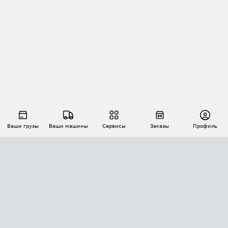
Ваши грузы
Ваши машины
Сервисы
Заказы
Профиль
АВТОМАТИЗАЦИЯ ПЕРЕВОЗОК
Площадки
Заказы
Торги
Тендеры
АТИ-Доки
GPS-мониторинг
АТИ Мессенджер
Цепочки грузов
API ATI.SU