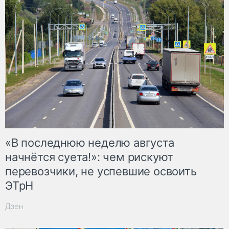
«В последнюю неделю августа
начнётся суета!»: чем рискуют
перевозчики, не успевшие освоить
ЭТрН
Дзен