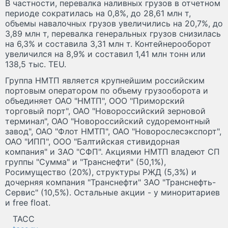
В частности, перевалка наливных грузов в отчетном
периоде сократилась на 0,8%, до 28,61 млн т,
объемы навалочных грузов увеличились на 20,7%, до
3,89 млн т, перевалка генеральных грузов снизилась
на 6,3% и составила 3,31 млн т. Контейнерооборот
увеличился на 8,9% и составил 1,41 млн тонн или
138,5 тыс. TEU.
Группа НМТП является крупнейшим российским
портовым оператором по объему грузооборота и
объединяет ОАО "НМТП", ООО "Приморский
торговый порт", ОАО "Новороссийский зерновой
терминал", ОАО "Новороссийский судоремонтный
завод", ОАО "Флот НМТП", ОАО "Новорослесэкспорт",
ОАО "ИПП", ООО "Балтийская стивидорная
компания" и ЗАО "СФП". Акциями НМТП владеют СП
группы "Сумма" и "Транснефти" (50,1%),
Росимущество (20%), структуры РЖД (5,3%) и
дочерняя компания "Транснефти" ЗАО "Транснефть-
Сервис" (10,5%). Остальные акции - у миноритариев
и free float.
ТАСС