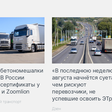
 бетономешалки
«В последнюю недел
 В России
августа начнётся суета
 сертификаты у
чем рискуют
 и Zoomlion
перевозчики, не
успевшие освоить ЭТ
й транспорт
Дзен