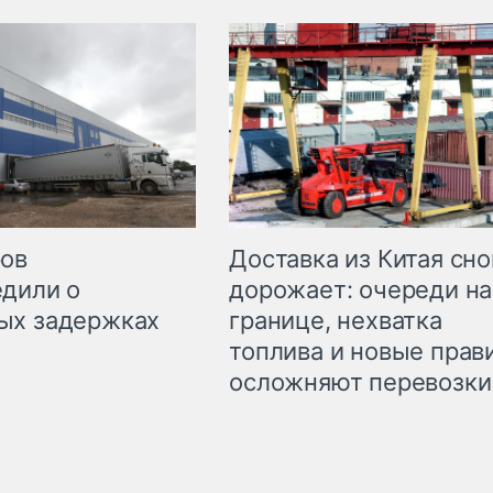
Доставка из Китая сно
ров
дорожает: очереди на
дили о
границе, нехватка
ых задержках
топлива и новые прав
осложняют перевозки