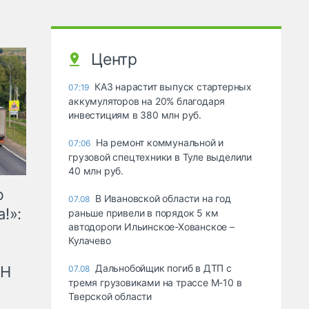
Центр
КАЗ нарастит выпуск стартерных
07:19
аккумуляторов на 20% благодаря
инвестициям в 380 млн руб.
На ремонт коммунальной и
07:06
грузовой спецтехники в Туле выделили
40 млн руб.
ю
В Ивановской области на год
07.08
!»:
раньше привели в порядок 5 км
автодороги Ильинское-Хованское –
Кулачево
Дальнобойщик погиб в ДТП с
рН
07.08
тремя грузовиками на трассе М-10 в
Тверской области