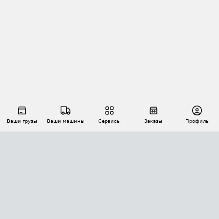
Ваши грузы
Ваши машины
Сервисы
Заказы
Профиль
АВТОМАТИЗАЦИЯ ПЕРЕВОЗОК
Площадки
Заказы
Торги
Тендеры
АТИ-Доки
GPS-мониторинг
АТИ Мессенджер
Цепочки грузов
API ATI.SU