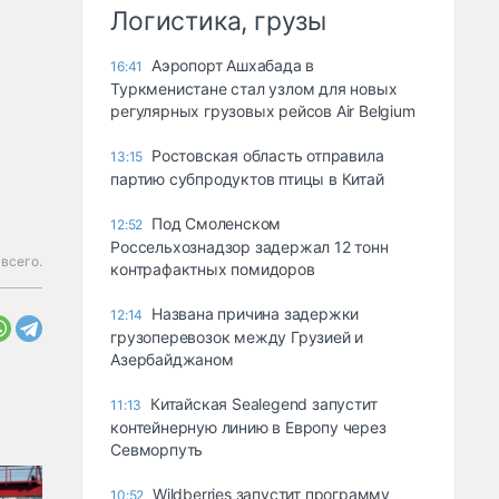
Логистика, грузы
Аэропорт Ашхабада в
16:41
Туркменистане стал узлом для новых
регулярных грузовых рейсов Air Belgium
Ростовская область отправила
13:15
партию субпродуктов птицы в Китай
Под Смоленском
12:52
Россельхознадзор задержал 12 тонн
всего.
контрафактных помидоров
Названа причина задержки
12:14
грузоперевозок между Грузией и
Азербайджаном
Китайская Sealegend запустит
11:13
контейнерную линию в Европу через
Севморпуть
Wildberries запустит программу
10:52