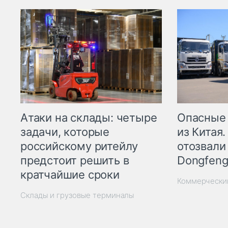
Опасные
Атаки на склады: четыре
из Китая.
задачи, которые
отозвали
российскому ритейлу
Dongfeng
предстоит решить в
кратчайшие сроки
Коммерчески
Склады и грузовые терминалы