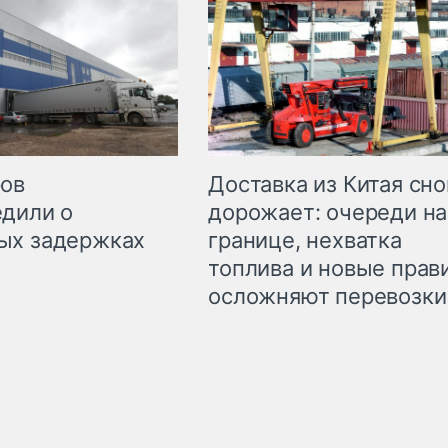
Доставка из Китая сно
ров
дорожает: очереди на
дили о
границе, нехватка
ых задержках
топлива и новые прав
осложняют перевозки