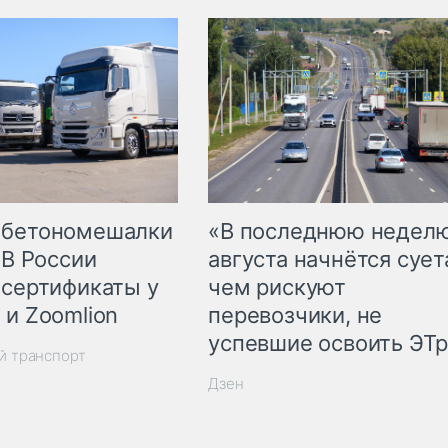
 бетономешалки
«В последнюю недел
 В России
августа начнётся суета
 сертификаты у
чем рискуют
 и Zoomlion
перевозчики, не
успевшие освоить ЭТ
й транспорт
Дзен