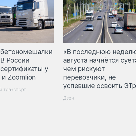
 бетономешалки
«В последнюю недел
 В России
августа начнётся суета
 сертификаты у
чем рискуют
 и Zoomlion
перевозчики, не
успевшие освоить ЭТ
й транспорт
Дзен