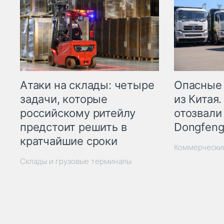
Опасные
Атаки на склады: четыре
из Китая.
задачи, которые
отозвали
российскому ритейлу
Dongfeng
предстоит решить в
кратчайшие сроки
Коммерчески
Склады и грузовые терминалы