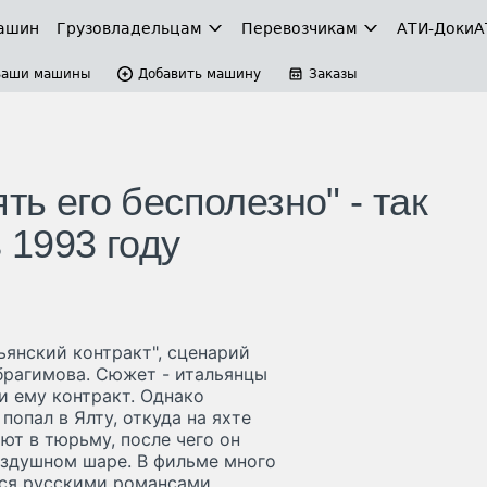
ашин
Грузовладельцам
Перевозчикам
АТИ-Доки
А
Ваши машины
Добавить машину
Заказы
ть его бесполезно" - так
1993 году
ьянский контракт", сценарий
брагимова. Cюжет - итальянцы
 ему контракт. Однако
попал в Ялту, откуда на яхте
ют в тюрьму, после чего он
оздушном шаре. В фильме много
тся русскими романсами.