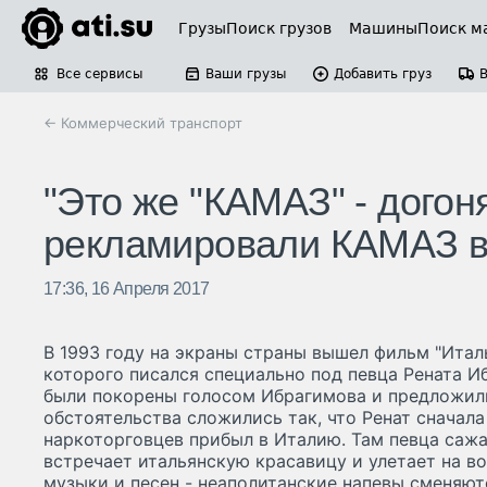
Грузы
Поиск грузов
Машины
Поиск м
Все сервисы
Ваши грузы
Добавить груз
← Коммерческий транспорт
"Это же "КАМАЗ" - догоня
рекламировали КАМАЗ в 
17:36, 16 Апреля 2017
В 1993 году на экраны страны вышел фильм "Итал
которого писался специально под певца Рената И
были покорены голосом Ибрагимова и предложили
обстоятельства сложились так, что Ренат сначала 
наркоторговцев прибыл в Италию. Там певца сажа
встречает итальянскую красавицу и улетает на в
музыки и песен - неаполитанские напевы сменяю