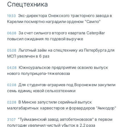
Спецтехника
Экс-директора Онежского тракторного завода в
19:33
Карелии посмертно наградили орденом "Сампо"
За счет сильного второго квартала Caterpillar
06.08
повысил ожидания по годовой выручке
Льготный заём на спецтехнику из Петербурга для
05.08
МСП увеличен в 6 раз
Южноуральское предприятие освоило выпуск
04.08
нового полуприцепа-тяжеловоза
Для студентов-аграриев под Воронежем закупили
02.08
семь единиц новой сельхозтехники
В Минске запустили серийный выпуск
02.08
малогабаритных харвестеров и форвардеров "Амкодор"
"Туймазинский завод автобетоновозов" в первом
31.07
полугодии увеличил чистый убыток в 2,2 раза