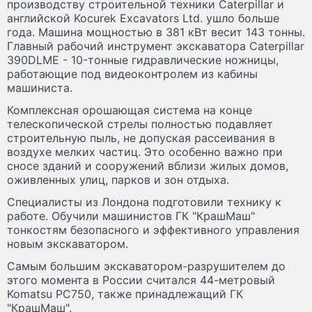
производству строительной техники Caterpillar и
английской Kocurek Excavators Ltd. ушло больше
года. Машина мощностью в 381 кВт весит 143 тонны.
Главный рабочий инструмент экскаватора Caterpillar
390DLME - 10-тонные гидравлические ножницы,
работающие под видеоконтролем из кабины
машиниста.
Комплексная орошающая система на конце
телескопической стрелы полностью подавляет
строительную пыль, не допуская рассеивания в
воздухе мелких частиц. Это особенно важно при
сносе зданий и сооружений вблизи жилых домов,
оживленных улиц, парков и зон отдыха.
Специалисты из Лондона подготовили технику к
работе. Обучили машинистов ГК "КрашМаш"
тонкостям безопасного и эффективного управления
новым экскаватором.
Самым большим экскаватором-разрушителем до
этого момента в России считался 44-метровый
Komatsu PC750, также принадлежащий ГК
"КрашМаш".