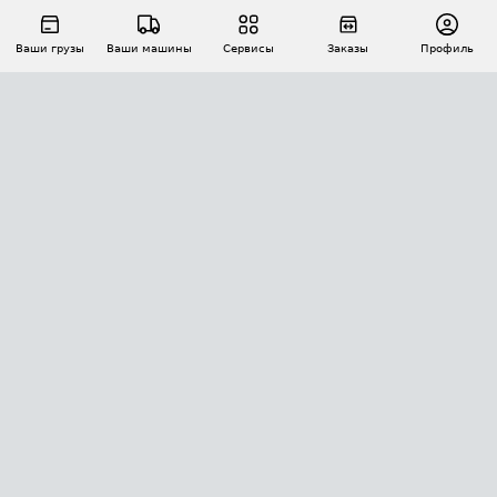
Ваши грузы
Ваши машины
Сервисы
Заказы
Профиль
АВТОМАТИЗАЦИЯ ПЕРЕВОЗОК
Площадки
Заказы
Торги
Тендеры
АТИ-Доки
GPS-мониторинг
АТИ Мессенджер
Цепочки грузов
API ATI.SU
ПОЛЕЗНОЕ
Расчет расстояний
БЕЗОПАСНОСТЬ
Академия ATI.SU
ATI.SU о безопасности
Звезды ATI.SU на вашем сайте
КОНТАКТЫ И ТАРИФЫ
Памятка по проверке контрагентов
Индекс ATI.SU FTL РФ
О системе ATI.SU
Светофор+
Средние ставки
ИНФОРМАЦИЯ
Контактная информация
Страхование