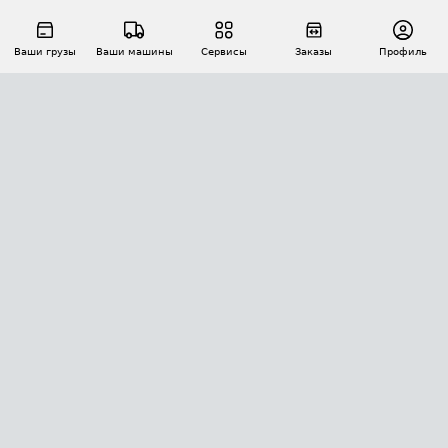
Ваши грузы
Ваши машины
Сервисы
Заказы
Профиль
АВТОМАТИЗАЦИЯ ПЕРЕВОЗОК
Площадки
Заказы
Торги
Тендеры
АТИ-Доки
GPS-мониторинг
АТИ Мессенджер
Цепочки грузов
API ATI.SU
ПОЛЕЗНОЕ
Расчет расстояний
БЕЗОПАСНОСТЬ
Академия ATI.SU
ATI.SU о безопасности
Звезды ATI.SU на вашем сайте
КОНТАКТЫ И ТАРИФЫ
Памятка по проверке контрагентов
Индекс ATI.SU FTL РФ
О системе ATI.SU
Светофор+
Средние ставки
ИНФОРМАЦИЯ
Контактная информация