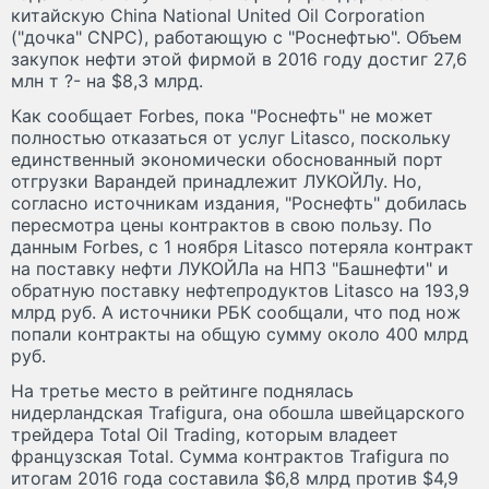
китайскую China National United Oil Corporation
("дочка" CNPC), работающую с "Роснефтью". Объем
закупок нефти этой фирмой в 2016 году достиг 27,6
млн т ?- на $8,3 млрд.
Как сообщает Forbes, пока "Роснефть" не может
полностью отказаться от услуг Litasco, поскольку
единственный экономически обоснованный порт
отгрузки Варандей принадлежит ЛУКОЙЛу. Но,
согласно источникам издания, "Роснефть" добилась
пересмотра цены контрактов в свою пользу. По
данным Forbes, с 1 ноября Litasco потеряла контракт
на поставку нефти ЛУКОЙЛа на НПЗ "Башнефти" и
обратную поставку нефтепродуктов Litasco на 193,9
млрд руб. А источники РБК сообщали, что под нож
попали контракты на общую сумму около 400 млрд
руб.
На третье место в рейтинге поднялась
нидерландская Trafigura, она обошла швейцарского
трейдера Total Oil Trading, которым владеет
французская Total. Сумма контрактов Trafigura по
итогам 2016 года составила $6,8 млрд против $4,9