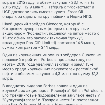
млрд в 2015 году, а объем закупок - 23,1 млн т (в
2015 году - 12,9 млн т). Trafigura с "Роснефтью" и
UCP договорились вместе купить Essar Oil -
оператора одного из крупнейших в Индии НПЗ.
Швейцарский трейдер Glencore, который с
Катарским суверенным фондом стал крупным
акционером "Роснефти", поднялся на пятое место с
13-го: объем его закупок (включая "дочку",
ирландскую Ros-GIP Limited) составил 14,8 млн т,
сумма контрактов - $4,1 млрд.
Один из крупнейших мировых трейдеров Gunvor, не
попавший в рейтинг Forbes в прошлом году, по
итогам 2016 года увеличил закупки и занял 15-е
место среди крупнейших покупателей российской
нефти с объемом закупок в 4,3 млн т на сумму $1,3
млрд.
В двадцатку лидеров Forbes вошел и один из
крупнейших акционеров "Роснефти" British Petroleum.
Его трейдинговые подразделения закупают нефть у
"Сургутнефтегаза" и "Газпром нефти" и поставляют
ее в Китай, Корею, Италию, Нидерланды и