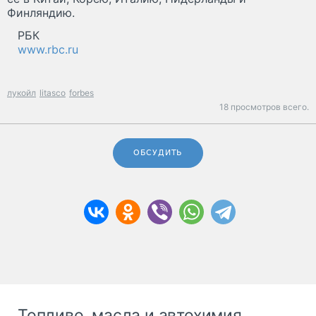
Финляндию.
РБК
www.rbc.ru
лукойл
litasco
forbes
18 просмотров всего.
ОБСУДИТЬ
Топливо, масла и автохимия