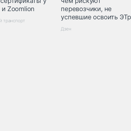
 сертификаты у
чем рискуют
 и Zoomlion
перевозчики, не
успевшие освоить ЭТ
й транспорт
Дзен