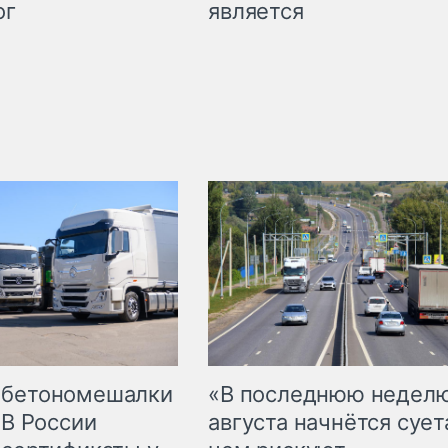
является
ог
 бетономешалки
«В последнюю недел
 В России
августа начнётся суета