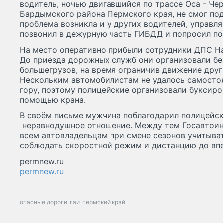
водитель, ночью двигавшийся по трассе Оса - Че
Бардымского района Пермского края, не смог подн
проблема возникла и у других водителей, управ
позвонил в дежурную часть ГИБДД и попросил п
На место оперативно прибыли сотрудники ДПС На
До приезда дорожных служб они организовали бе
большегрузов, на время ограничив движение друг
Нескольким автомобилистам не удалось самосто
гору, поэтому полицейские организовали буксиро
помощью крана.
В своём письме мужчина поблагодарил полицейск
неравнодушное отношение. Между тем Госавтои
всем автовладельцам при смене сезонов учитыва
соблюдать скоростной режим и дистанцию до впе
permnew.ru
permnew.ru
опасные дороги
гаи
пермский край