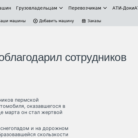
ашин
Грузовладельцам
Перевозчикам
АТИ-Доки
А
Ваши машины
Добавить машину
Заказы
облагодарил сотрудников
ников пермской
томобиля, оказавшегося в
це марта он стал жертвой
 снегопадом и на дорожном
образовавшейся скользкости