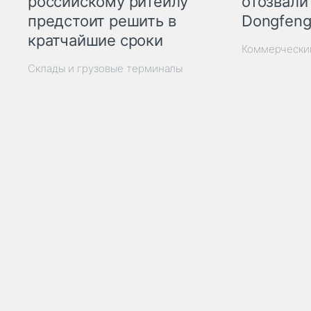
отозвали
российскому ритейлу
Dongfeng
предстоит решить в
кратчайшие сроки
Коммерчески
Склады и грузовые терминалы