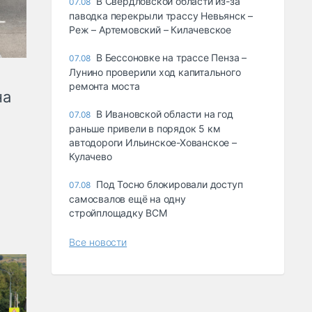
В Свердловской области из-за
07.08
паводка перекрыли трассу Невьянск –
Реж – Артемовский – Килачевское
В Бессоновке на трассе Пенза –
07.08
Лунино проверили ход капитального
ремонта моста
на
В Ивановской области на год
07.08
раньше привели в порядок 5 км
автодороги Ильинское-Хованское –
Кулачево
Под Тосно блокировали доступ
07.08
самосвалов ещё на одну
стройплощадку ВСМ
Все новости