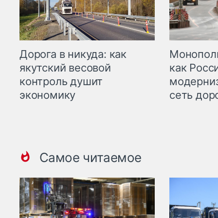
Дорога в никуда: как
Монополи
якутский весовой
как Росс
контроль душит
модерни
экономику
сеть дор
Самое читаемое