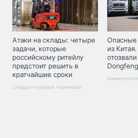
Опасные
Атаки на склады: четыре
из Китая.
задачи, которые
отозвали
российскому ритейлу
Dongfeng
предстоит решить в
кратчайшие сроки
Коммерчески
Склады и грузовые терминалы