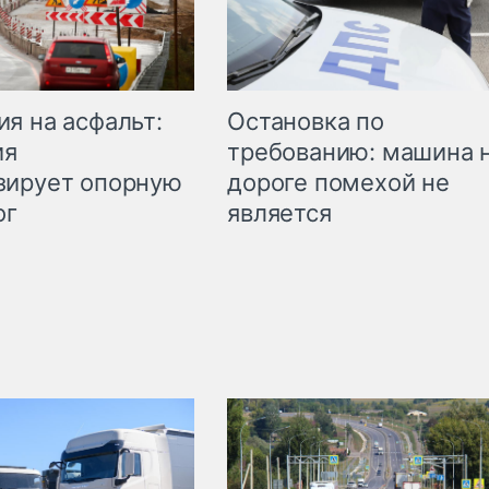
Остановка по
я на асфальт:
требованию: машина 
ия
дороге помехой не
зирует опорную
является
ог