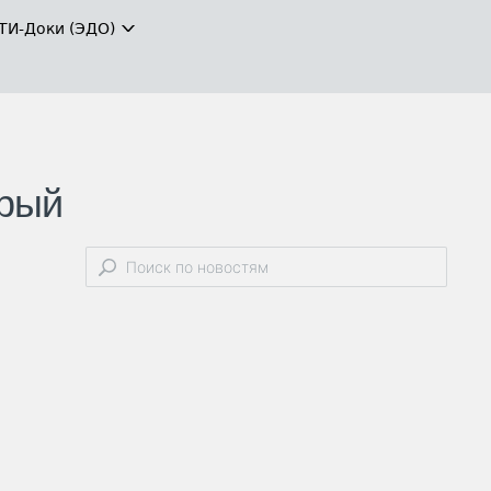
ТИ-Доки (ЭДО)
арый