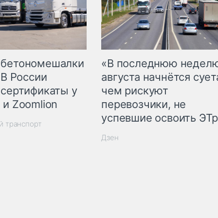
 бетономешалки
«В последнюю недел
 В России
августа начнётся суета
 сертификаты у
чем рискуют
 и Zoomlion
перевозчики, не
успевшие освоить ЭТ
й транспорт
Дзен