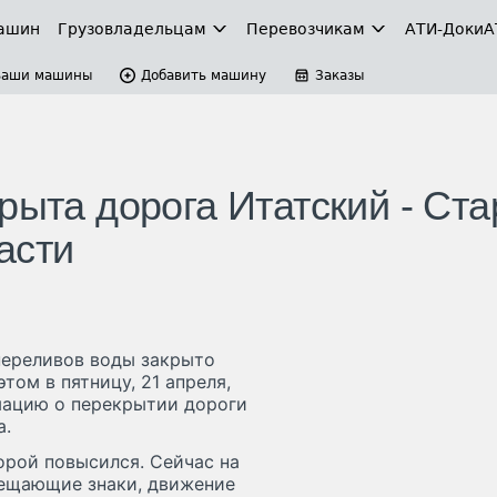
ашин
Грузовладельцам
Перевозчикам
АТИ-Доки
А
Ваши машины
Добавить машину
Заказы
рыта дорога Итатский - Ст
асти
переливов воды закрыто
том в пятницу, 21 апреля,
мацию о перекрытии дороги
а.
орой повысился. Сейчас на
рещающие знаки, движение