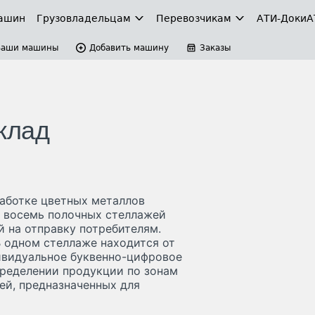
ашин
Грузовладельцам
Перевозчикам
АТИ-Доки
А
Ваши машины
Добавить машину
Заказы
клад
работке цветных металлов
ы восемь полочных стеллажей
й на отправку потребителям.
В одном стеллаже находится от
дивидуальное буквенно-цифровое
пределении продукции по зонам
ей, предназначенных для