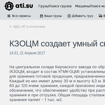
Грузы
Поиск грузов
Машины
Поиск м
Все сервисы
Ваши грузы
Добавить груз
← ЭДО, ИТ в логистике
КЗОЦМ создает умный с
14:31, 21 Апреля 2017
На центральном складе Кировского завода по об
(КЗОЦМ, входит в состав УГМК-ОЦМ) установлен
для хранения готовой продукции, предназначенно
Каждый из них имеет длину 30 м и высоту 4,3 м. 
60 до 120 ячеек хранения, каждой присвоено ин
обозначение, что обеспечивает удобство при рас
хранения и при отгрузке. Общая площадь стеллаж
хранения паллет - 1 тыс. м
2
.