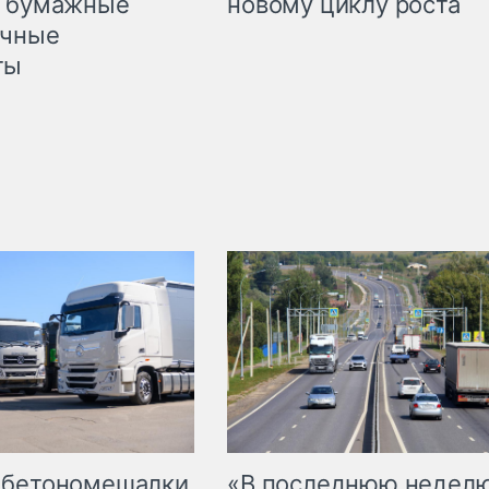
л бумажные
новому циклу роста
очные
ты
 бетономешалки
«В последнюю недел