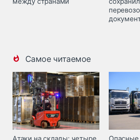
между странами
сохрани
перевоз
докумен
Самое читаемое
Опасные
Атаки на склады: четыре