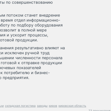
оты по совершенствованию
ым потоком станет внедрение
 время отдел информационно-
боту по подбору оборудования
позволит в полной мере
ия и ускорит процессы,
готовой продукции.
анения результативно влияют на
ки исключен ручной труд
ньшении численности персонала
 готовой к отправке продукции
ключевых показателей
к потребителю и бизнес-
 предприятия.
оцм
складская логистика
заводы
киров
кировская область
23 просмотров 