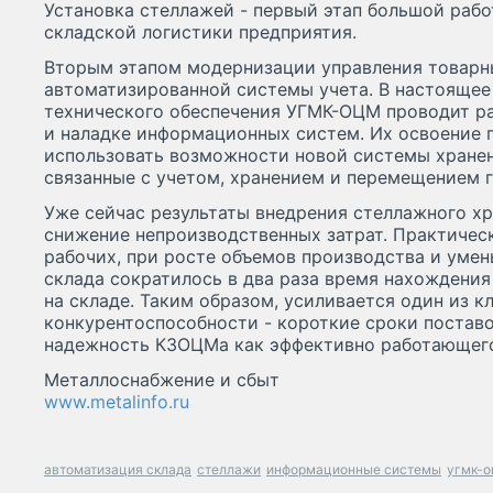
Установка стеллажей - первый этап большой раб
складской логистики предприятия.
Вторым этапом модернизации управления товарн
автоматизированной системы учета. В настоящее
технического обеспечения УГМК-ОЦМ проводит ра
и наладке информационных систем. Их освоение 
использовать возможности новой системы хранен
связанные с учетом, хранением и перемещением 
Уже сейчас результаты внедрения стеллажного хр
снижение непроизводственных затрат. Практичес
рабочих, при росте объемов производства и уме
склада сократилось в два раза время нахождения
на складе. Таким образом, усиливается один из 
конкурентоспособности - короткие сроки поставо
надежность КЗОЦМа как эффективно работающего
Металлоснабжение и сбыт
www.metalinfo.ru
автоматизация склада
стеллажи
информационные системы
угмк-