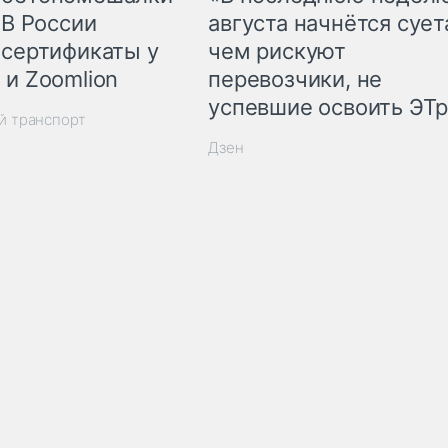
 В России
августа начнётся суета
 сертификаты у
чем рискуют
 и Zoomlion
перевозчики, не
успевшие освоить ЭТ
й транспорт
Дзен