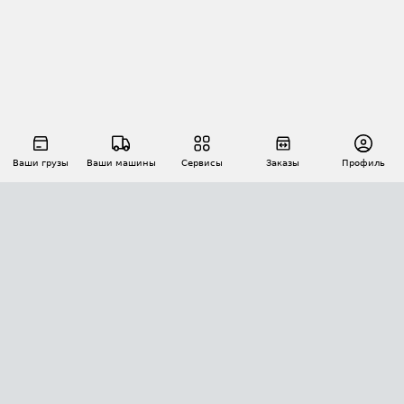
Ваши грузы
Ваши машины
Сервисы
Заказы
Профиль
АВТОМАТИЗАЦИЯ ПЕРЕВОЗОК
Площадки
Заказы
Торги
Тендеры
АТИ-Доки
GPS-мониторинг
АТИ Мессенджер
Цепочки грузов
API ATI.SU
ПОЛЕЗНОЕ
Расчет расстояний