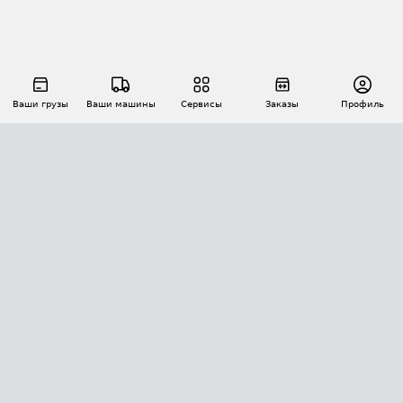
Ваши грузы
Ваши машины
Сервисы
Заказы
Профиль
АВТОМАТИЗАЦИЯ ПЕРЕВОЗОК
Площадки
Заказы
Торги
Тендеры
АТИ-Доки
GPS-мониторинг
АТИ Мессенджер
Цепочки грузов
API ATI.SU
ПОЛЕЗНОЕ
Расчет расстояний
БЕЗОПАСНОСТЬ
Академия ATI.SU
ATI.SU о безопасности
Звезды ATI.SU на вашем сайте
КОНТАКТЫ И ТАРИФЫ