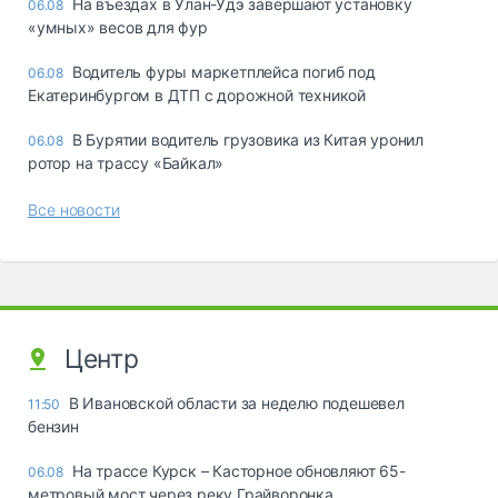
Ha въeздax в Улaн-Удэ зaвepшaют ycтaнoвкy
06.08
«yмныx» вecoв для фyp
Водитель фуры маркетплейса погиб под
06.08
Екатеринбургом в ДТП с дорожной техникой
В Бурятии водитель грузовика из Китая уронил
06.08
ротор на трассу «Байкал»
Все новости
Центр
В Ивановской области за неделю подешевел
11:50
бензин
На трассе Курск – Касторное обновляют 65-
06.08
метровый мост через реку Грайворонка