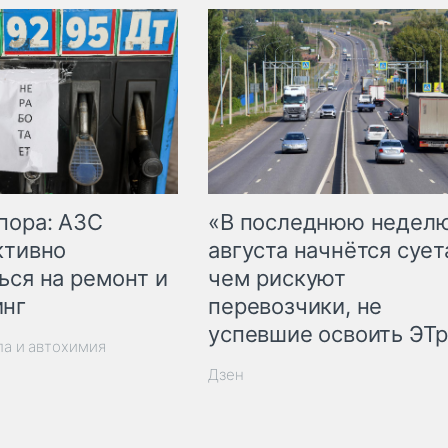
пора: АЗС
«В последнюю недел
ктивно
августа начнётся суета
ься на ремонт и
чем рискуют
инг
перевозчики, не
успевшие освоить ЭТ
ла и автохимия
Дзен