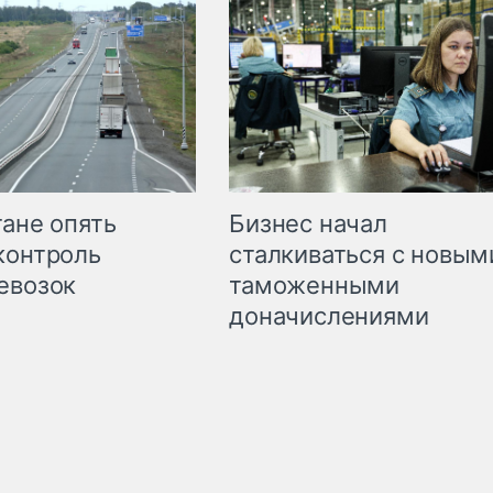
Бизнес начал
тане опять
сталкиваться с новым
контроль
таможенными
евозок
доначислениями