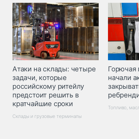
Горючая 
Атаки на склады: четыре
начали а
задачи, которые
закрыват
российскому ритейлу
ребренд
предстоит решить в
кратчайшие сроки
Топливо, мас
Склады и грузовые терминалы