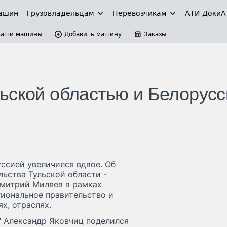
ашин
Грузовладельцам
Перевозчикам
АТИ-Доки
А
Ваши машины
Добавить машину
Заказы
ьской областью и Белорус
ссией увеличился вдвое. Об
ьства Тульской области -
Дмитрий Миляев в рамках
гиональное правительство и
х, отраслях.
" Александр Яковчиц поделился