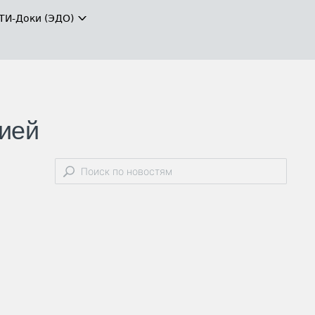
ТИ-Доки (ЭДО)
сией