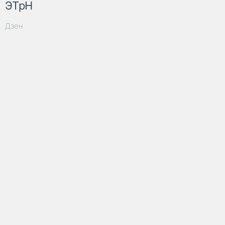
ЭТрН
Дзен