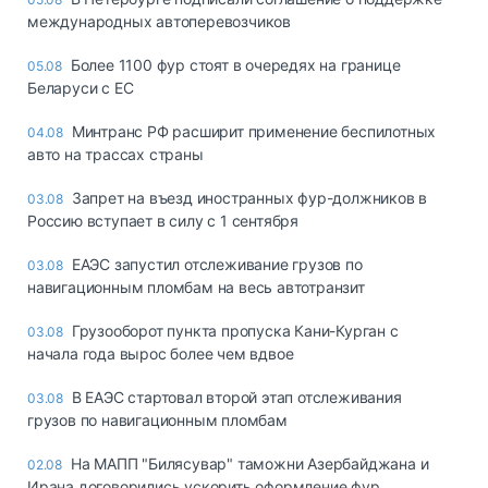
международных автоперевозчиков
Более 1100 фур стоят в очередях на границе
05.08
Беларуси с ЕС
Минтранс РФ расширит применение беспилотных
04.08
авто на трассах страны
Запрет на въезд иностранных фур-должников в
03.08
Россию вступает в силу с 1 сентября
ЕАЭС запустил отслеживание грузов по
03.08
навигационным пломбам на весь автотранзит
Грузооборот пункта пропуска Кани-Курган с
03.08
начала года вырос более чем вдвое
В ЕАЭС стартовал второй этап отслеживания
03.08
грузов по навигационным пломбам
На МАПП "Билясувар" таможни Азербайджана и
02.08
Ирана договорились ускорить оформление фур