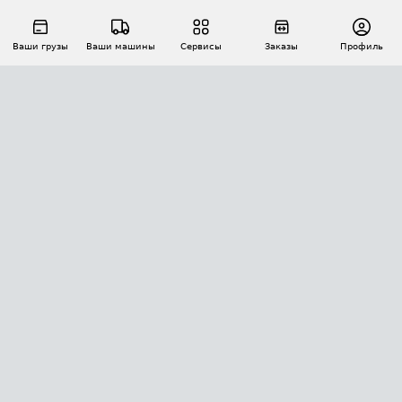
Ваши грузы
Ваши машины
Сервисы
Заказы
Профиль
АВТОМАТИЗАЦИЯ ПЕРЕВОЗОК
Площадки
Заказы
Торги
Тендеры
АТИ-Доки
GPS-мониторинг
АТИ Мессенджер
Цепочки грузов
API ATI.SU
ПОЛЕЗНОЕ
Расчет расстояний
БЕЗОПАСНОСТЬ
Академия ATI.SU
ATI.SU о безопасности
Звезды ATI.SU на вашем сайте
КОНТАКТЫ И ТАРИФЫ
Памятка по проверке контрагентов
Индекс ATI.SU FTL РФ
О системе ATI.SU
Светофор+
Средние ставки
ИНФОРМАЦИЯ
Контактная информация