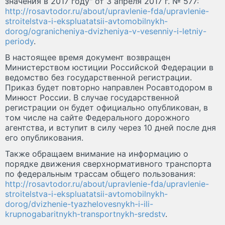
значения в 2017 году" от 3 апреля 2017 г. № 577:
http://rosavtodor.ru/about/upravlenie-fda/upravlenie-
stroitelstva-i-ekspluatatsii-avtomobilnykh-
dorog/ogranicheniya-dvizheniya-v-vesenniy-i-letniy-
periody
.
В настоящее время документ возвращен
Министерством юстиции Российской Федерации в
ведомство без государственной регистрации.
Приказ будет повторно направлен Росавтодором в
Минюст России. В случае государственной
регистрации он будет официально опубликован, в
том числе на сайте Федерального дорожного
агентства, и вступит в силу через 10 дней после дня
его опубликования.
Также обращаем внимание на информацию о
порядке движения сверхнормативного транспорта
по федеральным трассам общего пользования:
http://rosavtodor.ru/about/upravlenie-fda/upravlenie-
stroitelstva-i-ekspluatatsii-avtomobilnykh-
dorog/dvizhenie-tyazhelovesnykh-i-ili-
krupnogabaritnykh-transportnykh-sredstv
.