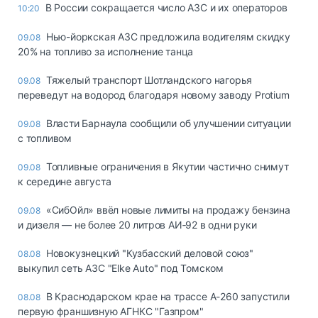
В России сокращается число АЗС и их операторов
10:20
Нью-йоркская АЗС предложила водителям скидку
09.08
20% на топливо за исполнение танца
Тяжелый транспорт Шотландского нагорья
09.08
переведут на водород благодаря новому заводу Protium
Власти Барнаула сообщили об улучшении ситуации
09.08
с топливом
Топливные ограничения в Якутии частично снимут
09.08
к середине августа
«СибОйл» ввёл новые лимиты на продажу бензина
09.08
и дизеля — не более 20 литров АИ‑92 в одни руки
Новокузнецкий "Кузбасский деловой союз"
08.08
выкупил сеть АЗС "Elke Auto" под Томском
В Краснодарском крае на трассе А-260 запустили
08.08
первую франшизную АГНКС "Газпром"