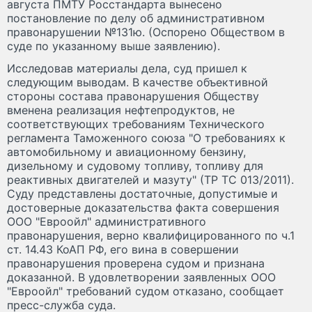
августа ПМТУ Росстандарта вынесено
постановление по делу об административном
правонарушении №131ю. (Оспорено Обществом в
суде по указанному выше заявлению).
Исследовав материалы дела, суд пришел к
следующим выводам. В качестве объективной
стороны состава правонарушения Обществу
вменена реализация нефтепродуктов, не
соответствующих требованиям Технического
регламента Таможенного союза "О требованиях к
автомобильному и авиационному бензину,
дизельному и судовому топливу, топливу для
реактивных двигателей и мазуту" (ТР ТС 013/2011).
Суду представлены достаточные, допустимые и
достоверные доказательства факта совершения
ООО "Евроойл" административного
правонарушения, верно квалифицированного по ч.1
ст. 14.43 КоАП РФ, его вина в совершении
правонарушения проверена судом и признана
доказанной. В удовлетворении заявленных ООО
"Евроойл" требований судом отказано, сообщает
пресс-служба суда.