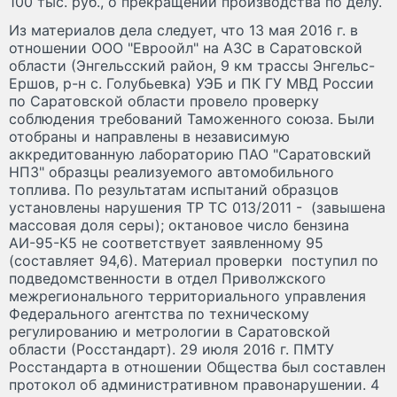
100 тыс. руб., о прекращении производства по делу.
Из материалов дела следует, что 13 мая 2016 г. в
отношении ООО "Евроойл" на АЗС в Саратовской
области (Энгельсский район, 9 км трассы Энгельс-
Ершов, р-н с. Голубьевка) УЭБ и ПК ГУ МВД России
по Саратовской области провело проверку
соблюдения требований Таможенного союза. Были
отобраны и направлены в независимую
аккредитованную лабораторию ПАО "Саратовский
НПЗ" образцы реализуемого автомобильного
топлива. По результатам испытаний образцов
установлены нарушения ТР ТС 013/2011 - (завышена
массовая доля серы); октановое число бензина
АИ-95-К5 не соответствует заявленному 95
(составляет 94,6). Материал проверки поступил по
подведомственности в отдел Приволжского
межрегионального территориального управления
Федерального агентства по техническому
регулированию и метрологии в Саратовской
области (Росстандарт). 29 июля 2016 г. ПМТУ
Росстандарта в отношении Общества был составлен
протокол об административном правонарушении. 4