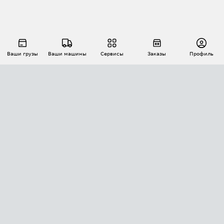
Ваши грузы
Ваши машины
Сервисы
Заказы
Профиль
АВТОМАТИЗАЦИЯ ПЕРЕВОЗОК
Площадки
Заказы
Торги
Тендеры
АТИ-Доки
GPS-мониторинг
АТИ Мессенджер
Цепочки грузов
API ATI.SU
ПОЛЕЗНОЕ
Расчет расстояний
БЕЗОПАСНОСТЬ
Академия ATI.SU
ATI.SU о безопасности
Звезды ATI.SU на вашем сайте
КОНТАКТЫ И ТАРИФЫ