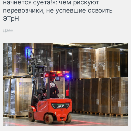
начнётся суета!»: чем рискуют
перевозчики, не успевшие освоить
ЭТрН
Дзен