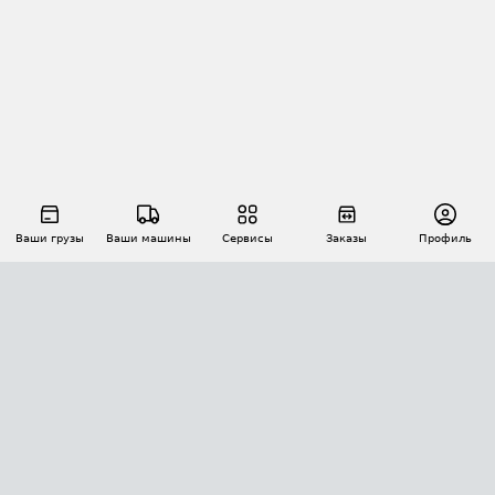
Ваши грузы
Ваши машины
Сервисы
Заказы
Профиль
АВТОМАТИЗАЦИЯ ПЕРЕВОЗОК
Площадки
Заказы
Торги
Тендеры
АТИ-Доки
GPS-мониторинг
АТИ Мессенджер
Цепочки грузов
API ATI.SU