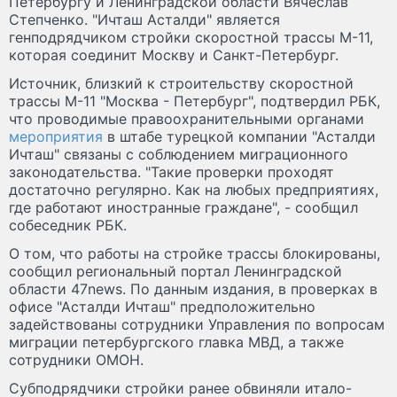
Петербургу и Ленинградской области Вячеслав
Степченко. "Ичташ Асталди" является
генподрядчиком стройки скоростной трассы М-11,
которая соединит Москву и Санкт-Петербург.
Источник, близкий к строительству скоростной
трассы М-11 "Москва - Петербург", подтвердил РБК,
что проводимые правоохранительными органами
мероприятия
в штабе турецкой компании "Асталди
Ичташ" связаны с соблюдением миграционного
законодательства. "Такие проверки проходят
достаточно регулярно. Как на любых предприятиях,
где работают иностранные граждане", - сообщил
собеседник РБК.
О том, что работы на стройке трассы блокированы,
сообщил региональный портал Ленинградской
области 47news. По данным издания, в проверках в
офисе "Асталди Ичташ" предположительно
задействованы сотрудники Управления по вопросам
миграции петербургского главка МВД, а также
сотрудники ОМОН.
Субподрядчики стройки ранее обвиняли итало-