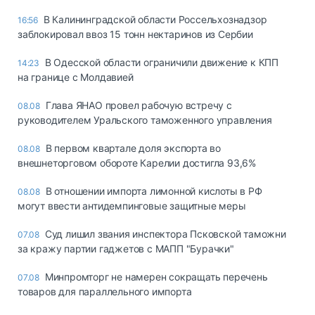
В Калининградской области Россельхознадзор
16:56
заблокировал ввоз 15 тонн нектаринов из Сербии
В Одесской области ограничили движение к КПП
14:23
на границе с Молдавией
Глава ЯНАО провел рабочую встречу с
08.08
руководителем Уральского таможенного управления
В первом квартале доля экспорта во
08.08
внешнеторговом обороте Карелии достигла 93,6%
В отношении импорта лимонной кислоты в РФ
08.08
могут ввести антидемпинговые защитные меры
Суд лишил звания инспектора Псковской таможни
07.08
за кражу партии гаджетов с МАПП "Бурачки"
Минпромторг не намерен сокращать перечень
07.08
товаров для параллельного импорта