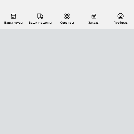
Ваши грузы
Ваши машины
Сервисы
Заказы
Профиль
АВТОМАТИЗАЦИЯ ПЕРЕВОЗОК
Площадки
Заказы
Торги
Тендеры
АТИ-Доки
GPS-мониторинг
АТИ Мессенджер
Цепочки грузов
API ATI.SU
ПОЛЕЗНОЕ
Расчет расстояний
БЕЗОПАСНОСТЬ
Академия ATI.SU
ATI.SU о безопасности
Звезды ATI.SU на вашем сайте
КОНТАКТЫ И ТАРИФЫ
Памятка по проверке контрагентов
Индекс ATI.SU FTL РФ
О системе ATI.SU
Светофор+