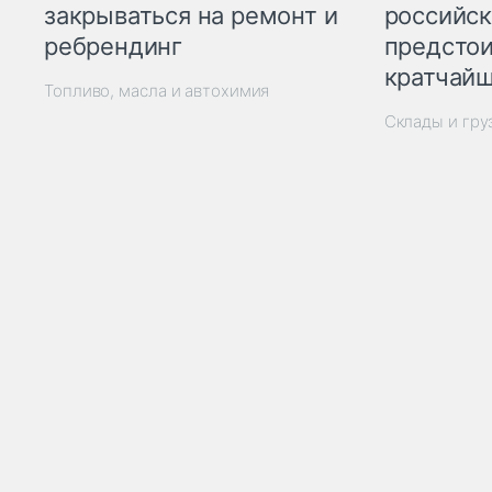
закрываться на ремонт и
российск
ребрендинг
предстои
кратчайш
Топливо, масла и автохимия
Склады и гр