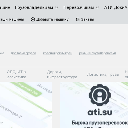
ашин
Грузовладельцам
Перевозчикам
АТИ-Доки
А
Ваши машины
Добавить машину
Заказы
кже
доставка грузов
красноярский край
речные грузоперевозки
ЭДО, ИТ в
Дороги,
Н
Логистика, грузы
логистике
инфраструктура
о
Коммерческий
Автосервис,
Топливо,
Спецтехника
транспорт
запчасти, шины
автохим