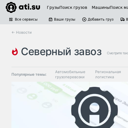
Грузы
Поиск грузов
Машины
Поиск м
Все сервисы
Ваши грузы
Добавить груз
← Новости
северный завоз
Смотрите та
Автомобильные
Региональная
Популярные темы:
грузоперевозки
логистика
Склады и
Таможня и ВЭД
грузовые
терминалы