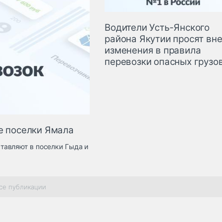
Водители Усть-Янского
района Якутии просят вн
изменения в правила
перевозки опасных грузо
е поселки Ямала
тавляют в поселки Гыда и
се публикации