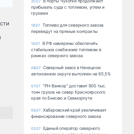
В порты Чукотки продолжают
20.07
прибывать суда с топливом, углем и
грузами
ести
Топливо для северного завоза
18.07
переведут на прямые контракты
в
В РФ намерены обеспечить
16.07
стабильное снабжение топливом в
рамках северного завоза
Северный завоз в Ненецком
08.07
автономном округе выполнен на 65,5%
"РН-Ванкор" доставит 900 тыс.
07.07
тонн грузов на север Красноярского
края по Енисею и Севморпути
Хабаровский край увеличивает
06.07
финансирование северного завоза
Единый оператор северного
02.07