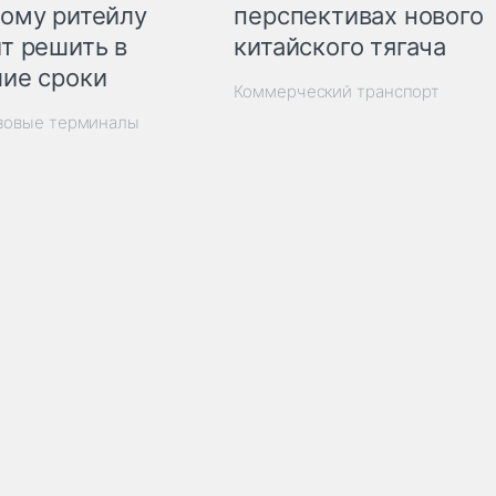
перспективах нового
ому ритейлу
китайского тягача
т решить в
ие сроки
Коммерческий транспорт
узовые терминалы