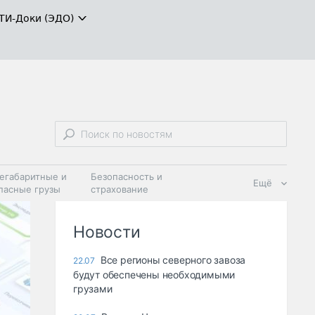
ТИ-Доки (ЭДО)
егабаритные и
Безопасность и
Ещё
пасные грузы
страхование
 масла и
Дзен
ия
Новости
Все регионы северного завоза
22.07
будут обеспечены необходимыми
грузами