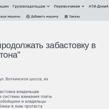
ашин
Грузовладельцам
Перевозчикам
АТИ-Доки
А
Ваши машины
Добавить машину
Заказы
родолжать забастовку в
тона"
л. Воткинское шоссе, их
астовка владельцев
в системы взимания платы
ьнобойщики и владельцы
лики в знак протеста