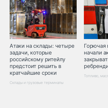
Горючая 
Атаки на склады: четыре
начали а
задачи, которые
закрыват
российскому ритейлу
ребренд
предстоит решить в
кратчайшие сроки
Топливо, мас
Склады и грузовые терминалы