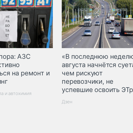
пора: АЗС
«В последнюю недел
ктивно
августа начнётся суета
ься на ремонт и
чем рискуют
инг
перевозчики, не
успевшие освоить ЭТ
ла и автохимия
Дзен