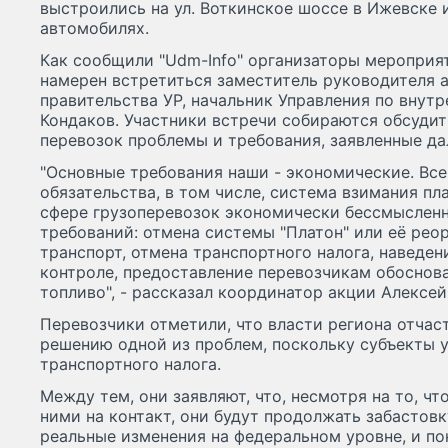
выстроились на ул. Воткинское шоссе в Ижевске 
автомобилях.
Как сообщили "Udm-Info" организаторы мероприяти
намерен встретиться заместитель руководителя 
правительства УР, начальник Управления по внут
Кондаков. Участники встречи собираются обсуди
перевозок проблемы и требования, заявленные д
"Основные требования наши - экономические. Вс
обязательства, в том числе, система взимания пла
сфере грузоперевозок экономически бессмысленн
требований: отмена системы "Платон" или её рео
транспорт, отмена транспортного налога, наведен
контроле, предоставление перевозчикам обоснова
топливо", - рассказал координатор акции Алексей
Перевозчики отметили, что власти региона отчас
решению одной из проблем, поскольку субъекты 
транспортного налога.
Между тем, они заявляют, что, несмотря на то, чт
ними на контакт, они будут продолжать забастовку
реальные изменения на федеральном уровне, и пок