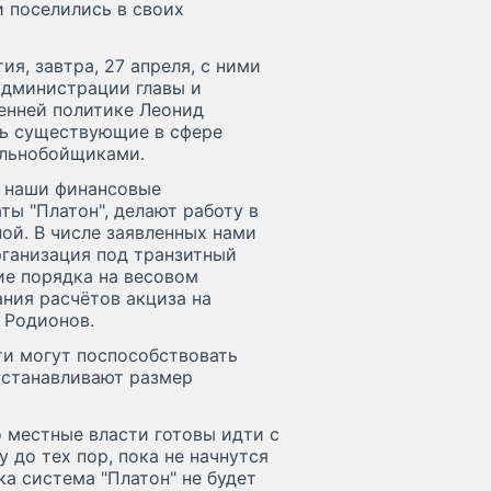
и поселились в своих
я, завтра, 27 апреля, с ними
администрации главы и
ренней политике Леонид
ть существующие в сфере
альнобойщиками.
е наши финансовые
ты "Платон", делают работу в
ой. В числе заявленных нами
рганизация под транзитный
ие порядка на весовом
ния расчётов акциза на
 Родионов.
ти могут поспособствовать
устанавливают размер
о местные власти готовы идти с
 до тех пор, пока не начнутся
а система "Платон" не будет