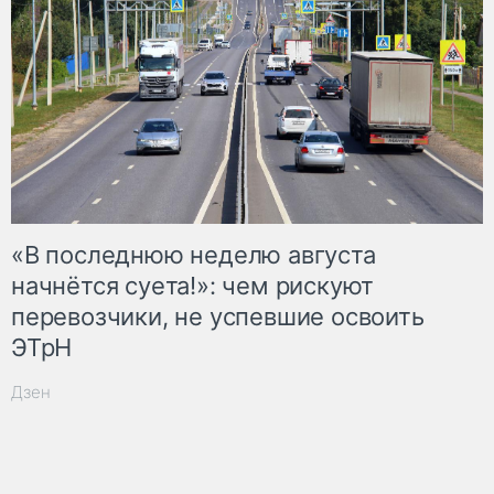
«В последнюю неделю августа
начнётся суета!»: чем рискуют
перевозчики, не успевшие освоить
ЭТрН
Дзен