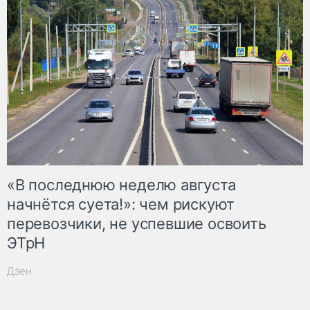
«В последнюю неделю августа
начнётся суета!»: чем рискуют
перевозчики, не успевшие освоить
ЭТрН
Дзен