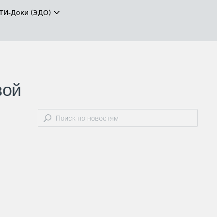
ТИ-Доки (ЭДО)
вой