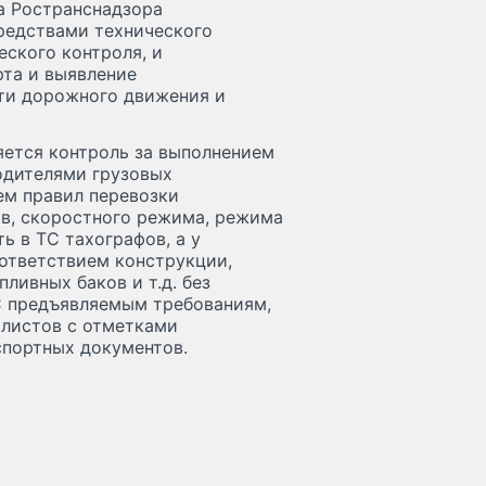
а Ространснадзора
редствами технического
еского контроля, и
рта и выявление
ти дорожного движения и
ется контроль за выполнением
одителями грузовых
ем правил перевозки
ов, скоростного режима, режима
ь в ТС тахографов, а у
оответствием конструкции,
ливных баков и т.д. без
 предъявляемым требованиям,
 листов с отметками
спортных документов.