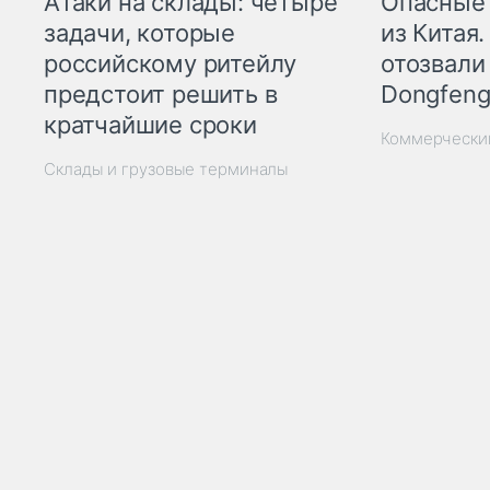
Опасные
Атаки на склады: четыре
из Китая.
задачи, которые
отозвали
российскому ритейлу
Dongfeng
предстоит решить в
кратчайшие сроки
Коммерчески
Склады и грузовые терминалы