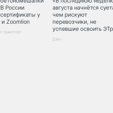
 бетономешалки
«В последнюю недел
 В России
августа начнётся суета
 сертификаты у
чем рискуют
 и Zoomlion
перевозчики, не
успевшие освоить ЭТ
й транспорт
Дзен