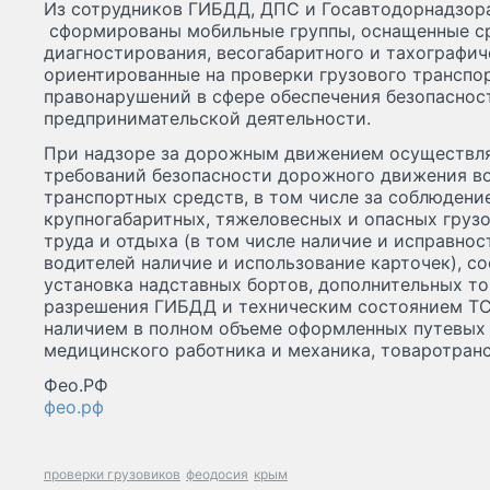
Из сотрудников ГИБДД, ДПС и Госавтодорнадзор
сформированы мобильные группы, оснащенные с
диагностирования, весогабаритного и тахографич
ориентированные на проверки грузового транспо
правонарушений в сфере обеспечения безопаснос
предпринимательской деятельности.
При надзоре за дорожным движением осуществля
требований безопасности дорожного движения в
транспортных средств, в том числе за соблюдени
крупногабаритных, тяжеловесных и опасных груз
труда и отдыха (в том числе наличие и исправност
водителей наличие и использование карточек), с
установка надставных бортов, дополнительных топ
разрешения ГИБДД и техническим состоянием ТС
наличием в полном объеме оформленных путевых
медицинского работника и механика, товаротран
Фео.РФ
фео.рф
проверки грузовиков
феодосия
крым