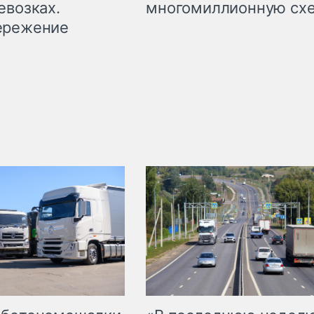
евозках.
многомиллионную сх
ережение