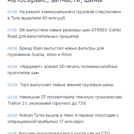
На ремонт коммунальной и грузовой спецтехники
07:06
в Туле выделили 40 млн руб.
Giti выпустила новые размеры шин GTR955 Combi
07.08
Road для вместительных прицепов
Бренд Eisen выпустил новые фильтры для
06.08
грузовиков Scania, Volvo и Foton
«Кордиант» освоил 3D-печать полномасштабных
05.08
прототипов шин
Toyo выпускает новые зимние грузовые шины
03.08
Немецкая ZF презентовала тяжелую трансмиссию
02.08
TraXon 2 с экономией горючего до 73%
Nokian Tyres вышла в плюс в первом полугодии с
02.08
операционной прибылью 17 млн евро
Россиян предупреждают о росте цен на СТО
01.08