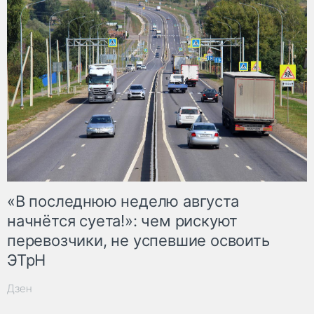
«В последнюю неделю августа
начнётся суета!»: чем рискуют
перевозчики, не успевшие освоить
ЭТрН
Дзен