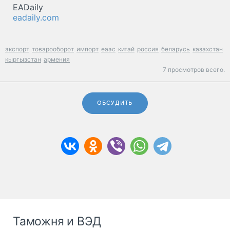
EADaily
eadaily.com
экспорт
товарооборот
импорт
еаэс
китай
россия
беларусь
казахстан
кыргызстан
армения
7 просмотров всего.
ОБСУДИТЬ
Таможня и ВЭД