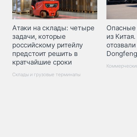
Опасные
Атаки на склады: четыре
из Китая.
задачи, которые
отозвали
российскому ритейлу
Dongfeng
предстоит решить в
кратчайшие сроки
Коммерчески
Склады и грузовые терминалы