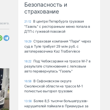
Безопасность и
страхование
В центре Петербурга грузовая
21:12
 всего.
"Газель" с ресторанным меню попала в
ДТП с гужевой повозкой
Страховая компания "Пари" через
19:29
суд в Туле требует 29 млн руб. с
автоперевозчика Kaz TralServiece
Под Чебоксарами на трассе М-7 в
18:22
результате столкновения с легковым
авто перевернулась "Газель"
В Сафоновском округе
16:58
Смоленской области на трассе М-1
полностью выгорел грузовик
Более 8,5 тысячи большегрузов-
13:56
нарушителей поймали в Приамурье за