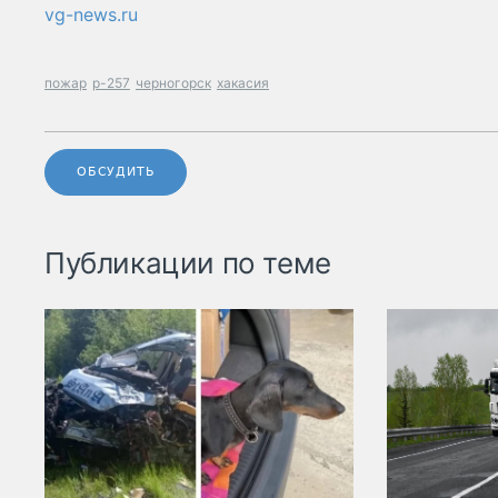
vg-news.ru
пожар
р-257
черногорск
хакасия
ОБСУДИТЬ
Публикации по теме