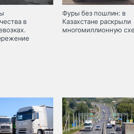
мы
Фуры без пошлин: в
чества в
Казахстане раскрыли
евозках.
многомиллионную сх
ережение