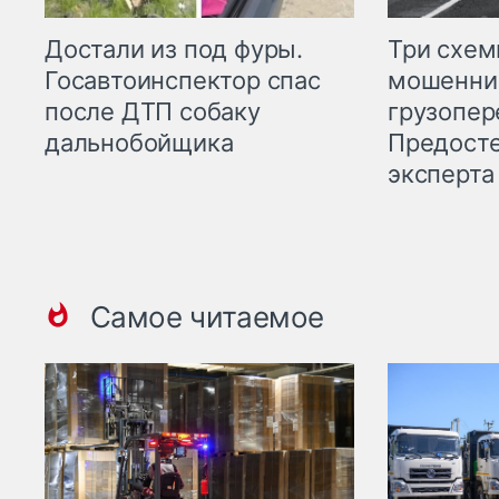
Три схе
Достали из под фуры.
мошенни
Госавтоинспектор спас
грузопер
после ДТП собаку
Предост
дальнобойщика
эксперта
Самое читаемое