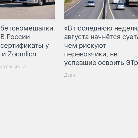
 бетономешалки
«В последнюю недел
 В России
августа начнётся суета
 сертификаты у
чем рискуют
 и Zoomlion
перевозчики, не
успевшие освоить ЭТ
й транспорт
Дзен