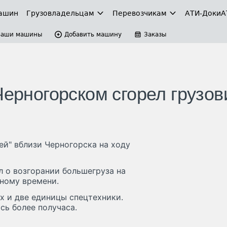
ашин
Грузовладельцам
Перевозчикам
АТИ-Доки
А
Ваши машины
Добавить машину
Заказы
Черногорском сгорел грузов
ей" вблизи Черногорска на ходу
л о возгорании большегруза на
тному времени.
 и две единицы спецтехники.
ь более получаса.