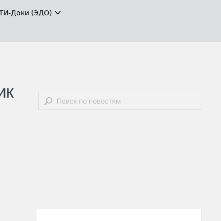
ТИ-Доки (ЭДО)
ик