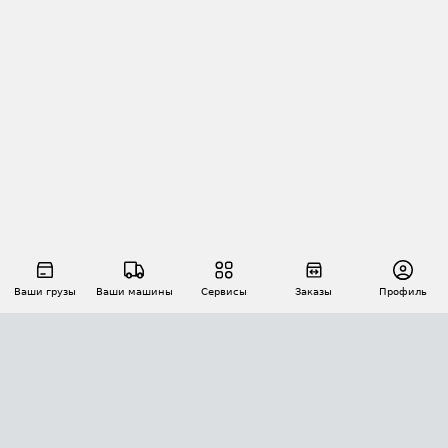
Ваши грузы
Ваши машины
Сервисы
Заказы
Профиль
АВТОМАТИЗАЦИЯ ПЕРЕВОЗОК
Площадки
Заказы
Торги
Тендеры
АТИ-Доки