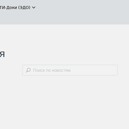
ТИ-Доки (ЭДО)
я