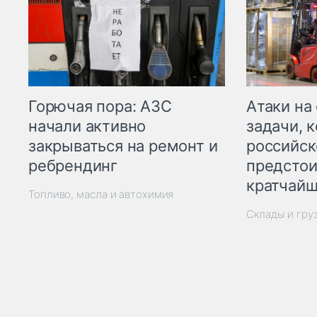
Горючая пора: АЗС
Атаки на
начали активно
задачи, 
закрываться на ремонт и
российск
ребрендинг
предстои
кратчайш
Топливо, масла и автохимия
Склады и гру