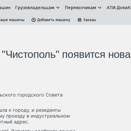
ашин
Грузовладельцам
Перевозчикам
АТИ-Доки
А
Ваши машины
Добавить машину
Заказы
 "Чистополь" появится нова
льского городского Совета
ла к городу, и резиденты
му проезду в индустриальном
етный адрес.