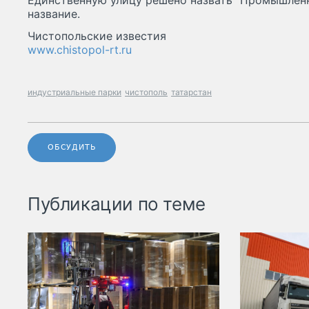
Единственную улицу решено назвать "Промышленн
название.
Чистопольские известия
www.chistopol-rt.ru
индустриальные парки
чистополь
татарстан
ОБСУДИТЬ
Публикации по теме