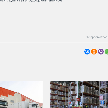
ая". Депутаты одобрили данное
17 просмотров