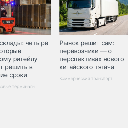
Рынок решит сам:
 склады: четыре
перевозчики — о
которые
перспективах нового
ому ритейлу
китайского тягача
т решить в
ие сроки
Коммерческий транспорт
зовые терминалы