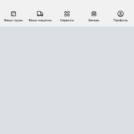
Ваши грузы
Ваши машины
Сервисы
Заказы
Профиль
АВТОМАТИЗАЦИЯ ПЕРЕВОЗОК
Площадки
Заказы
Торги
Тендеры
АТИ-Доки
GPS-мониторинг
АТИ Мессенджер
Цепочки грузов
API ATI.SU
ПОЛЕЗНОЕ
Расчет расстояний
БЕЗОПАСНОСТЬ
Академия ATI.SU
ATI.SU о безопасности
Звезды ATI.SU на вашем сайте
КОНТАКТЫ И ТАРИФЫ
Памятка по проверке контрагентов
Индекс ATI.SU FTL РФ
О системе ATI.SU
Светофор+
Средние ставки
ИНФОРМАЦИЯ