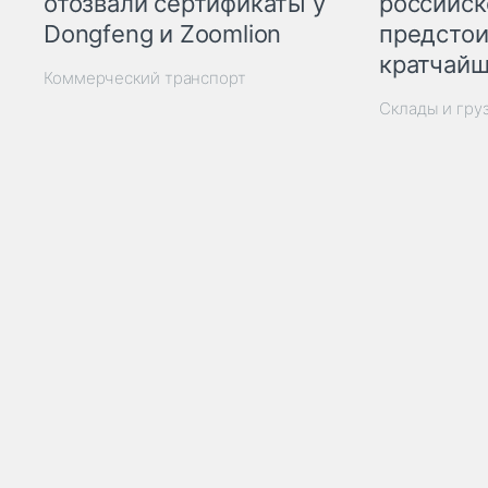
отозвали сертификаты у
российск
Dongfeng и Zoomlion
предстои
кратчайш
Коммерческий транспорт
Склады и гру