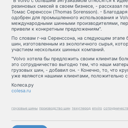
"В Volvo с большим энтузиазмом относятся к иде
резиновых смесей в своем бизнесе, - рассказал г
Томас Серенссон (Thomas Sorensson). - Благодаря
одобрен для промышленного использования и Vol
международными шинными производителями, пер
привели к конкретным предложениям".
По словам г-на Серенссона, на следующем этапе
шин, изготовленным из экологичного сырья, кото
участием нескольких шинных компаний.
"Volvo хотела бы предложить своим клиентам бол
это сотрудничество выгодно тем, что наши матер
грузовых шин, - добавил он. - Конечно, то, что 
уже являются нашими клиентами, положительно ск
Колеса.ру
colesa.ru
грузовые шины
производство шин
техуглерод
enviro
сотрудничест