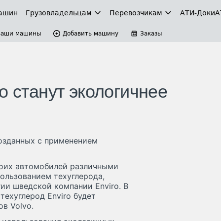
ашин
Грузовладельцам
Перевозчикам
АТИ-Доки
А
Ваши машины
Добавить машину
Заказы
o станут экологичнее
созданных с применением
воих автомобилей различными
ользованием техуглерода,
ии шведской компании Enviro. В
техуглерод Enviro будет
в Volvo.