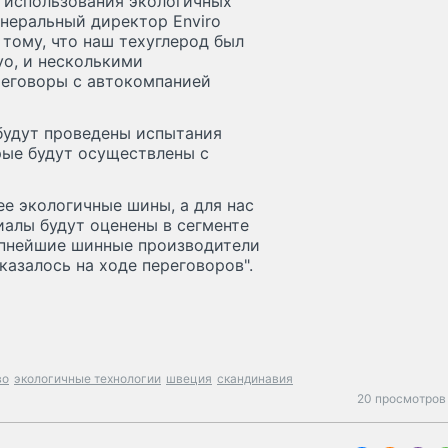
е использования экологичных
енеральный директор Enviro
 тому, что наш техуглерод был
vo, и несколькими
еговоры с автокомпанией
 будут проведены испытания
рые будут осуществлены с
ее экологичные шины, а для нас
иалы будут оценены в сегменте
крупнейшие шинные производители
азалось на ходе переговоров".
во
экологичные технологии
швеция
скандинавия
20 просмотров 