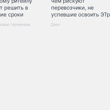
ому ритейлу
чем рискуют
т решить в
перевозчики, не
ие сроки
успевшие освоить ЭТ
зовые терминалы
Дзен