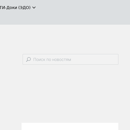
ТИ-Доки (ЭДО)