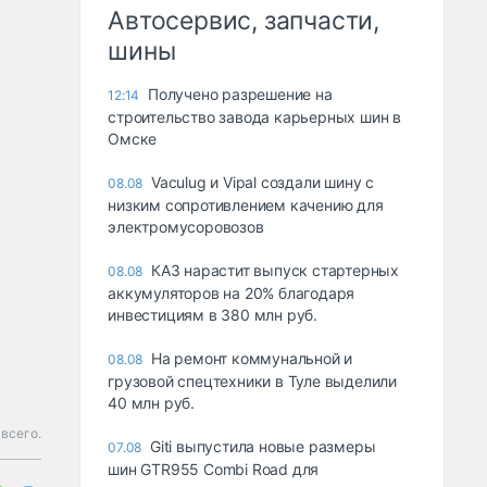
Автосервис, запчасти,
шины
Получено разрешение на
12:14
строительство завода карьерных шин в
Омске
Vaculug и Vipal создали шину с
08.08
низким сопротивлением качению для
электромусоровозов
КАЗ нарастит выпуск стартерных
08.08
аккумуляторов на 20% благодаря
инвестициям в 380 млн руб.
На ремонт коммунальной и
08.08
грузовой спецтехники в Туле выделили
40 млн руб.
всего.
Giti выпустила новые размеры
07.08
шин GTR955 Combi Road для