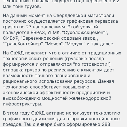
технологии с начала текущего года перевезено 6,2
млн тонн грузов.
На данный момент на Свердловской магистрали
постоянно осуществляется графиковая перевозка
грузов по 27 направлениям. Этой услугой
пользуются ЕВРАЗ, УГМК, "Сухоложскцемент",
СИБУР, "Березниковский содовый завод",
"ТрансКонтейнер", "Мечел", "Модуль" и так далее.
На СвЖД поясняют, что в отличие от традиционных
технологических решений (грузовые поезда
формируются и отправляются "по готовности")
отправка грузов по расписанию с клиентом дает
возможность точного планирования и
рационального использования ресурсов. Данная
технология способствует повышению
экономической эффективности предприятий и
высвобождению мощностей железнодорожной
инфраструктуры.
В этом году СвЖД активно использует технологию
графикового движения для отправки контейнерных
поездов. Так с января было сформировано 288