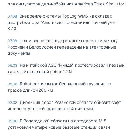
для симулятора дальнобойщика American Truck Simulator
Внедрение системы TopLog WMS на складах
07.08
дистрибьютора "Амотивика" обеспечило точный учет
КИЗ
Почти все железнодорожные перевозки между
07.08
Россией и Белоруссией переведены на электронные
документы
На китайской АЭС "Нинде" протестировали первый
06.08
тяжелый складской робот CGN
Robotrack испытал беспилотный грузовик на
05.08
трассе длиной 260 км
Дирекция дорог Рязанской области обновит софт
02.08
интеллектуальной транспортной системы
В Вологодской области на автодороге М-8
02.08
установили четыре новые базовые станции связи